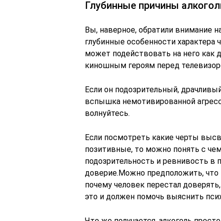
Глубинные причины алкого
Вы, наверное, обратили внимание н
глубинные особенности характера че
может подействовать на него как 
киношным героям перед телевизор
Если он подозрительный, драчливый
вспышка немотивированной агресси
волнуйтесь.
Если посмотреть какие черты высве
позитивные, то можно понять с че
подозрительность и ревнивость в п
доверие.Можно предположить, что и
почему человек перестал доверять,
это и должен помочь выяснить псих
Что же получается, алкоголь прост