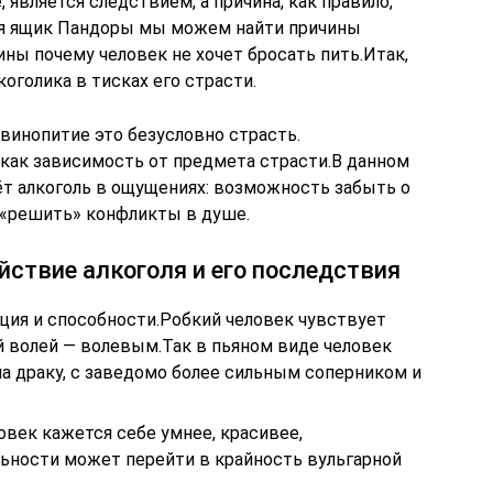
 является следствием, а причина, как правило,
ая ящик Пандоры мы можем найти причины
ины почему человек не хочет бросать пить.Итак,
оголика в тисках его страсти.
винопитие это безусловно страсть.
 как зависимость от предмета страсти.В данном
аёт алкоголь в ощущениях: возможность забыть о
 «решить» конфликты в душе.
ствие алкоголя и его последствия
ция и способности.Робкий человек чувствует
й волей — волевым.Так в пьяном виде человек
а драку, с заведомо более сильным соперником и
век кажется себе умнее, красивее,
льности может перейти в крайность вульгарной