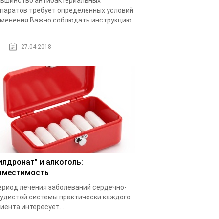
ьшинство антибактериальных
паратов требует определенных условий
менения.Важно соблюдать инструкцию
.
27.04.2018
илдронат” и алкоголь:
вместимость
ериод лечения заболеваний сердечно-
удистой системы практически каждого
иента интересует...