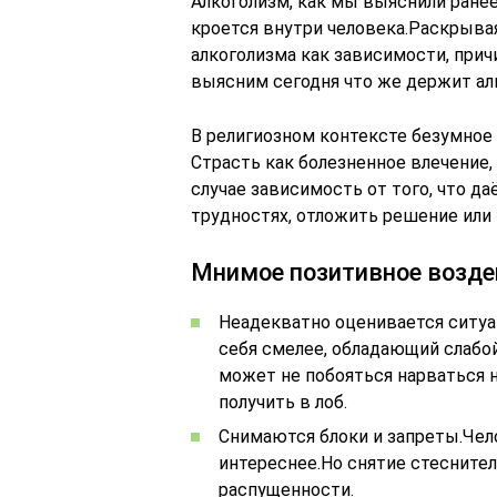
Алкоголизм, как мы выяснили ранее,
кроется внутри человека.Раскрыв
алкоголизма как зависимости, прич
выясним сегодня что же держит алк
В религиозном контексте безумное 
Страсть как болезненное влечение,
случае зависимость от того, что д
трудностях, отложить решение или
Мнимое позитивное воздей
Неадекватно оценивается ситуа
себя смелее, обладающий слабо
может не побояться нарваться н
получить в лоб.
Снимаются блоки и запреты.Чело
интереснее.Но снятие стесните
распущенности.