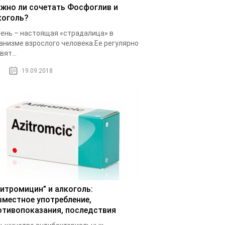
жно ли сочетать Фосфоглив и
коголь?
ень – настоящая «страдалица» в
анизме взрослого человека.Ее регулярно
вят...
19.09.2018
зитромицин” и алкоголь:
вместное употребление,
отивопоказания, последствия