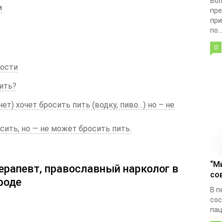
Бол
м
пре
при
по..
0
мости
ить?
ет) хочет бросить пить (водку, пиво…) но – не
сить, но — не может бросить пить.
“М
ерапевт, православный нарколог в
со
роде
В п
сос
пац