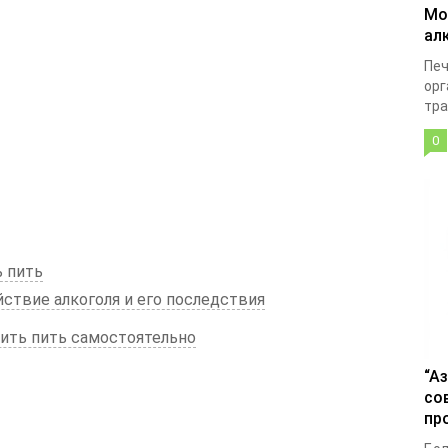
Мо
ал
Печ
орг
тра
0
ь пить
твие алкоголя и его последствия
ить пить самостоятельно
“А
со
пр