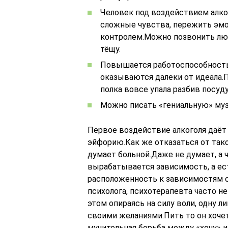
Человек под воздействием алко
сложные чувства, пережить эмо
контролем.Можно позвонить люб
тёщу.
Повышается работоспособность,
оказываются далеки от идеала.П
полка вовсе упала разбив посуду
Можно писать «гениальную» муз
Первое воздействие алкоголя даё
эйфорию.Как же отказаться от тако
думает больной.Даже не думает, а ч
вырабатывается зависимость, а есть
расположенность к зависимостям с
психолога, психотерапевта часто н
этом опираясь на силу воли, одну л
своими желаниями.Пить то он хочет
мучительная борьба между «хочу» и 