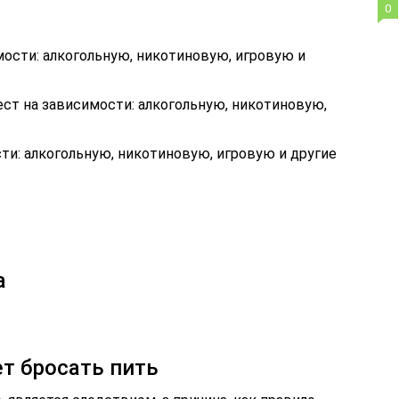
0
мости: алкогольную, никотиновую, игровую и
ест на зависимости: алкогольную, никотиновую,
сти: алкогольную, никотиновую, игровую и другие
а
ет бросать пить