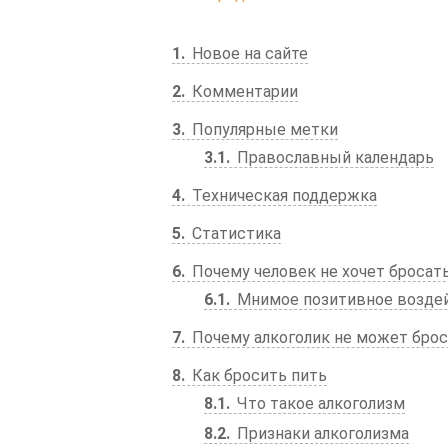
1
Новое на сайте
2
Комментарии
3
Популярные метки
3.1
Православный календарь
4
Техническая поддержка
5
Статистика
6
Почему человек не хочет бросат
6.1
Мнимое позитивное воздейс
7
Почему алкоголик не может брос
8
Как бросить пить
8.1
Что такое алкоголизм
8.2
Признаки алкоголизма