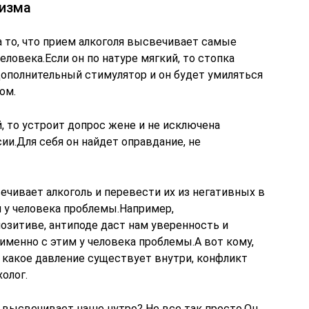
лизма
а то, что прием алкоголя высвечивает самые
ловека.Если он по натуре мягкий, то стопка
дополнительный стимулятор и он будет умиляться
ом.
, то устроит допрос жене и не исключена
и.Для себя он найдет оправдание, не
чивает алкоголь и перевести их из негативных в
м у человека проблемы.Например,
озитиве, антиподе даст нам уверенность и
менно с этим у человека проблемы.А вот кому,
 какое давление существует внутри, конфликт
олог.
о высвечивает наше нутро? Не все так просто.Он