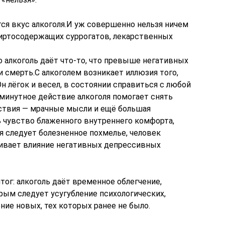
ся вкус алкоголя.И уж совершенно нельзя ничем
пиртосодержащих суррогатов, лекарственных
о алкоголь даёт что-то, что превыше негативных
 смерть.С алкоголем возникает иллюзия того,
н лёгок и весел, в состоянии справиться с любой
 минутное действие алкоголя помогает снять
ствия — мрачные мысли и ещё большая
ь чувство блаженного внутреннего комфорта,
я следует болезненное похмелье, человек
ичивает влияние негативных депрессивных
г: алкоголь даёт временное облегчение,
рым следует усугубление психологических,
ние новых, тех которых ранее не было.