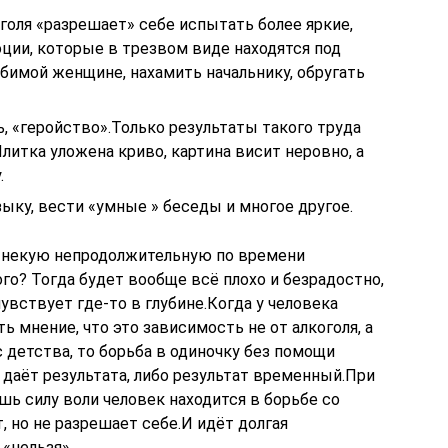
голя «разрешает» себе испытать более яркие,
ции, которые в трезвом виде находятся под
имой женщине, нахамить начальнику, обругать
 «геройство».Только результаты такого труда
литка уложена криво, картина висит неровно, а
.
ыку, вести «умные » беседы и многое другое.
т некую непродолжительную по времени
го? Тогда будет вообще всё плохо и безрадостно,
увствует где-то в глубине.Когда у человека
 мнение, что это зависимость не от алкоголя, а
 детства, то борьба в одиночку без помощи
е даёт результата, либо результат временный.При
ишь силу воли человек находится в борьбе со
, но не разрешает себе.И идёт долгая
«нельзя».