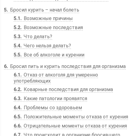
5
Бросил курить – начал болеть
5.1
Возможные причины
5.2
Возможные последствия
5.3
Что делать?
5.4
Чего нельзя делать?
5.5
Все об алкоголе и курении
6
Бросил пить и курить последствия для организма
6.1
Отказ от алкоголя для умеренно
употребляющих
6.2
Коварные последствия для организма
6.3
Какие патологии проявятся
6.4
Проблемы со здоровьем
6.5
Положительные моменты отказа от курения
6.6
Отрицательные моменты отказа от курения
6.7
Что происходит в организме бросившего