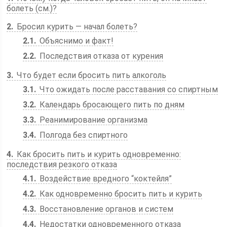
болеть (см.)?
2
Бросил курить — начал болеть?
2.1
Объяснимо и факт!
2.2
Последствия отказа от курения
3
Что будет если бросить пить алкоголь
3.1
Что ожидать после расставания со спиртным
3.2
Календарь бросающего пить по дням
3.3
Реанимирование организма
3.4
Полгода без спиртного
4
Как бросить пить и курить одновременно:
последствия резкого отказа
4.1
Воздействие вредного “коктейля”
4.2
Как одновременно бросить пить и курить
4.3
Восстановление органов и систем
4.4
Недостатки одновременного отказа