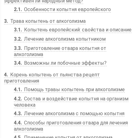
эффективен ли народный метод?
2.1
Особенности копытня европейского
3
Трава копытень от алкоголизма
3.1
Копытень европейский: свойства и описание
3.2
Лечение алкоголизма копытником
3.3
Приготовление отвара копытня от
алкоголизма
3.4
Возможны ли побочные эффекты?
4
Корень копытень от пьянства рецепт
приготовления
4.1
Помощь травы копытень при алкоголизме
4.2
Состав и воздействие копытня на организм
человека
4.3
Лечение алкоголизма с помощью копытня
4.4
Способы приготовления отвара для лечения
алкоголизма
4.5
Применение копытня от алкоголизма