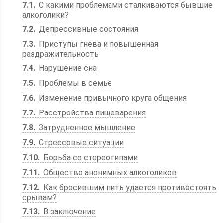
7.1
С какими проблемами сталкиваются бывшие
алкоголики?
7.2
Депрессивные состояния
7.3
Приступы гнева и повышенная
раздражительность
7.4
Нарушение сна
7.5
Проблемы в семье
7.6
Изменение привычного круга общения
7.7
Расстройства пищеварения
7.8
Затрудненное мышление
7.9
Стрессовые ситуации
7.10
Борьба со стереотипами
7.11
Общество анонимных алкоголиков
7.12
Как бросившим пить удается противостоять
срывам?
7.13
В заключение