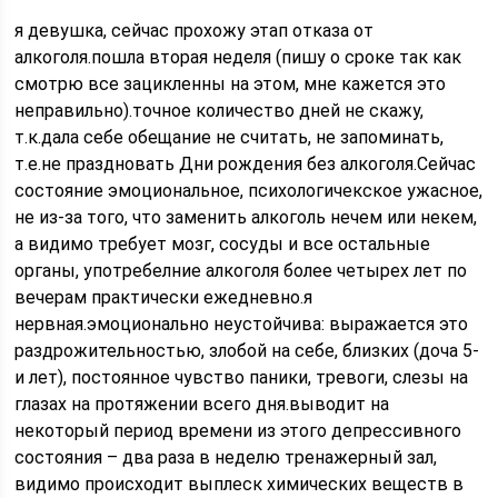
я девушка, сейчас прохожу этап отказа от
алкоголя.пошла вторая неделя (пишу о сроке так как
смотрю все зацикленны на этом, мне кажется это
неправильно).точное количество дней не скажу,
т.к.дала себе обещание не считать, не запоминать,
т.е.не праздновать Дни рождения без алкоголя.Сейчас
состояние эмоциональное, психологичекское ужасное,
не из-за того, что заменить алкоголь нечем или некем,
а видимо требует мозг, сосуды и все остальные
органы, употребелние алкоголя более четырех лет по
вечерам практически ежедневно.я
нервная.эмоционально неустойчива: выражается это
раздрожительностью, злобой на себе, близких (доча 5-
и лет), постоянное чувство паники, тревоги, слезы на
глазах на протяжении всего дня.выводит на
некоторый период времени из этого депрессивного
состояния – два раза в неделю тренажерный зал,
видимо происходит выплеск химических веществ в