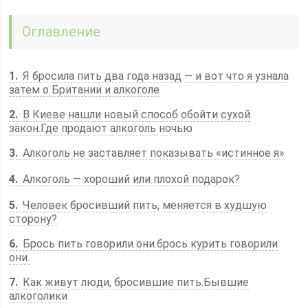
Оглавление
1
Я бросила пить два года назад — и вот что я узнала
затем о Британии и алкоголе
2
В Киеве нашли новый способ обойти сухой
закон.Где продают алкоголь ночью
3
Алкоголь не заставляет показывать «истинное я»
4
Алкоголь — хороший или плохой подарок?
5
Человек бросивший пить, меняется в худшую
сторону?
6
Брось пить говорили они.брось курить говорили
они.
7
Как живут люди, бросившие пить.Бывшие
алкоголики