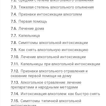
7.2
Средняя степень алкогольного опьянения
7.3
Тяжелая степень алкогольного опьянения
7.4
Признаки интоксикации алкоголем
7.5
Первая помощь
7.6
Лечение дома
7.7
Капельница
7.8
Симптомы алкогольной интоксикации
7.9
Как снять алкогольную интоксикацию
7.10
Лечение алкогольной интоксикации
7.11
Капельницы при алкогольной интоксикации
7.12
Признаки алкогольного отравления и
оказание первой помощи на дому
7.13
Алкогольное отравление: лечение
препаратами и народными методами
7.14
Интоксикация алкоголем: как быстро снять
7.15
Симптомы типичной алкогольной
интоксикации