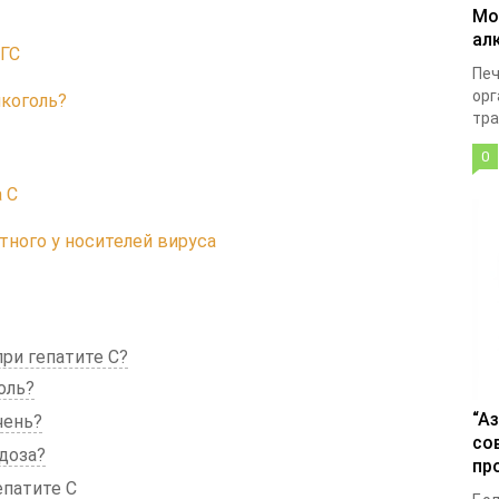
Мо
ал
ВГС
Печ
орг
лкоголь?
тра
0
 С
ного у носителей вируса
ри гепатите C?
оль?
“А
чень?
со
доза?
пр
епатите С