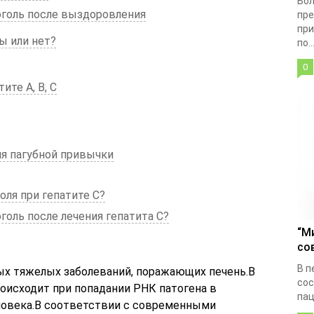
Бол
оголь после выздоровления
пре
при
ы или нет?
по..
0
ите A, B, C
ия пагубной привычки
оля при гепатите С?
голь после лечения гепатита С?
“М
со
В п
самых тяжелых заболеваний, поражающих печень.В
сос
оисходит при попадании РНК патогена в
пац
ловека.В соответствии с современными