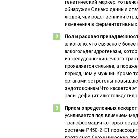
генетический маркер, «отвеча
обнаружен.Однако данные стат
людей, чьи родственники стра
изменения в ферментативных 
Пол и расовая принадлежнос
алкоголю, что связано с боле
алкогольдегидрогеназы, котор
из желудочно-кишечного трак
проявляется сильнее, а пораж
период, чем у мужчин.Кроме 
органами эстрогены повышают
эндотоксинам.Что касается эт
расы дефицит алкогольдегидр
Прием определенных лекарст
усиливается под влиянием ме
трансформация которых осуще
системе Р450-2-Е1 происходит
протекают биохимические пр