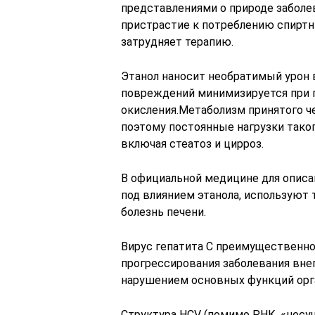
представлениями о природе заболева
пристрастие к потреблению спиртны
затрудняет терапию.
Этанол наносит необратимый урон 
повреждений минимизируется при 
окисления.Метаболизм принятого ч
поэтому постоянные нагрузки таког
включая стеатоз и цирроз.
В официальной медицине для описа
под влиянием этанола, используют 
болезнь печени.
Вирус гепатита С преимущественн
прогрессирования заболевания вне
нарушением основных функций орг
Структура HCV (помимо РНК, «несу