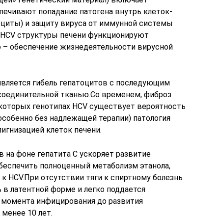
печивают попадание патогена внутрь клеток-
тоциты) и защиту вируса от иммунной системы
е HCV структуры печени функционируют
 – обеспечение жизнедеятельности вирусной
является гибель гепатоцитов с последующим
соединительной тканью.Со временем, фиброз
екоторых генотипах HCV существует вероятность
особенно без надлежащей терапии) патология
игнизацией клеток печени.
 на фоне гепатита С ускоряет развитие
беспечить полноценный метаболизм этанола,
к HCV.При отсутствии тяги к спиртному болезнь
 в латентной форме и легко поддается
т момента инфицирования до развития
менее 10 лет.