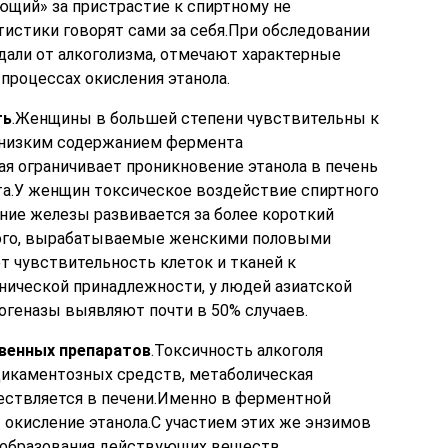
ющий» за пристрастие к спиртному не
истики говорят сами за себя.При обследовании
дали от алкоголизма, отмечают характерные
процессах окисления этанола.
ть
.Женщины в большей степени чувствительны к
е низким содержанием фермента
ая ограничивает проникновение этанола в печень
та.У женщин токсическое воздействие спиртного
ение железы развивается за более короткий
того, вырабатываемые женскими половыми
 чувствительность клеток и тканей к
нической принадлежности, у людей азиатской
огеназы выявляют почти в 50% случаев.
венных препаратов
.Токсичность алкоголя
дикаментозных средств, метаболическая
ствляется в печени.Именно в ферментной
 окисление этанола.С участием этих же энзимов
еобразования действующих веществ