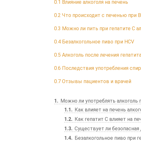
0.1
Влияние алкоголя на печень
0.2
Что происходит с печенью при 
0.3
Можно ли пить при гепатите С а
0.4
Безалкогольное пиво при HCV
0.5
Алкоголь после лечения гепатита
0.6
Последствия употребления спирт
0.7
Отзывы пациентов и врачей
1
Можно ли употреблять алкоголь п
1.1
Как влияет на печень алког
1.2
Как гепатит С влияет на пе
1.3
Существует ли безопасная 
1.4
Безалкогольное пиво при г