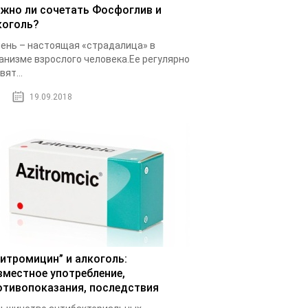
жно ли сочетать Фосфоглив и
коголь?
ень – настоящая «страдалица» в
анизме взрослого человека.Ее регулярно
вят...
19.09.2018
зитромицин” и алкоголь:
вместное употребление,
отивопоказания, последствия