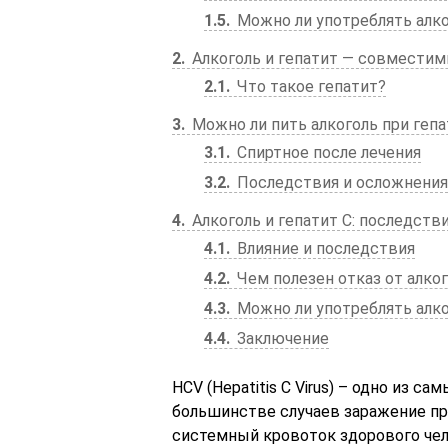
1.5
Можно ли употреблять алк
2
Алкоголь и гепатит — совместим
2.1
Что такое гепатит?
3
Можно ли пить алкоголь при гепат
3.1
Спиртное после лечения
3.2
Последствия и осложнения
4
Алкоголь и гепатит С: последств
4.1
Влияние и последствия
4.2
Чем полезен отказ от алког
4.3
Можно ли употреблять алко
4.4
Заключение
HCV (Hepatitis C Virus) – одно из 
большинстве случаев заражение пр
системный кровоток здорового че