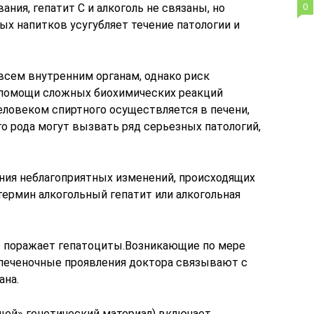
ния, гепатит С и алкоголь не связаны, но
0
х напитков усугубляет течение патологии и
всем внутренним органам, однако риск
помощи сложных биохимических реакций
еловеком спиртного осуществляется в печени,
о рода могут вызвать ряд серьезных патологий,
ния неблагоприятных изменений, происходящих
термин алкогольный гепатит или алкогольная
о поражает гепатоциты.Возникающие по мере
печеночные проявления доктора связывают с
ана.
щей» генетический материал) включает