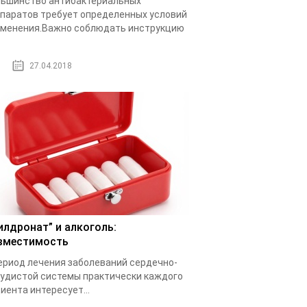
ьшинство антибактериальных
паратов требует определенных условий
менения.Важно соблюдать инструкцию
.
27.04.2018
илдронат” и алкоголь:
вместимость
ериод лечения заболеваний сердечно-
удистой системы практически каждого
иента интересует...