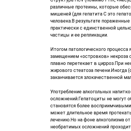
различные протеины, которые обес
мишеней (для гепатита С это гепа
человека.В результате пораженны
практически с единственной целью
частицы и ее репликации.
Итогом патологического процесса 
замещением «островков» некроза 
плавно перетекает в цирроз.При н
жирового стеатоза печени.Иногда (
заканчивается злокачественной мал
Употребление алкогольных напитков
осложнений.Гепатоциты не могут о
становятся более восприимчивыми 
может длительное время протекать
лечению.Но на фоне алкоголизма о
необратимых осложнений проходит 