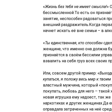
«
Жизнь без тебя не имеет смысла!
» 
бессмысленной.То есть он признаёт
занятие, неспособен радоваться п
внешний раздражитель.Когда первая
начнет искать её вне семьи – в алк
«
Ты единственная, кто способен сде
женщине, что именно она должна б
признаётся в своём бессилии упра
взвалить на себя груз всех своих п
Или, совсем другой пример: «
Выходи
купаться, я положу весь мир к твоим
властный мужчина, который «покуп
покупать, любовь для него – такой
новая игрушка ему надоест, так же
наркотиках и других женщинах.Да е
оправдала затраченных на неё сре