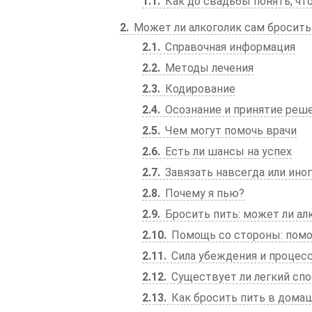
1.1
Как до свадьбы понять, чт
2
Может ли алкоголик сам бросить
2.1
Справочная информация
2.2
Методы лечения
2.3
Кодирование
2.4
Осознание и принятие реш
2.5
Чем могут помочь врачи
2.6
Есть ли шансы на успех
2.7
Завязать навсегда или ино
2.8
Почему я пью?
2.9
Бросить пить: может ли ал
2.10
Помощь со стороны: помо
2.11
Сила убеждения и процесс
2.12
Существует ли легкий спо
2.13
Как бросить пить в домаш