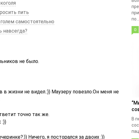
Бол
лкоголя
пре
росить пить
при
по..
коголем самостоятельно
0
ь навсегда?
льников не было.
 в жизни не видел.:)) Маузеру повезло.Он меня не
:
“М
со
тветит точно так же.
В п
:))
сос
пац
еринке?:)) Ничего, я посторался за двоих :))