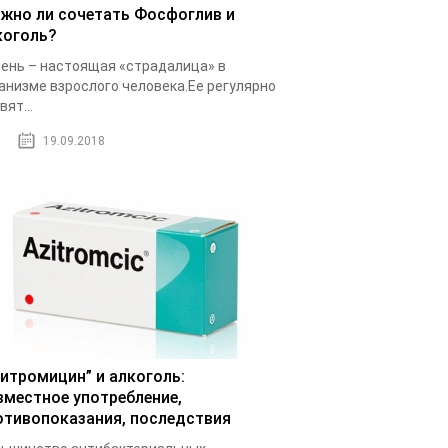
жно ли сочетать Фосфоглив и
коголь?
ень – настоящая «страдалица» в
анизме взрослого человека.Ее регулярно
вят...
19.09.2018
зитромицин” и алкоголь:
вместное употребление,
отивопоказания, последствия