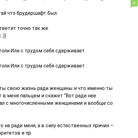
0
итай что брудершафт был.
тветит точно так же.
:))
толи.Или с трудом себя сдерживает.
толи.Или с трудом себя сдерживает.
и ты свою жизнь ради женщины и что именно ты
т в меня пальцем и скажет “Вот ради нее
язал с многочисленными женщинами и вообще со
то не ради меня, а в силу естественных причин –
ритетов и пр.