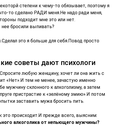
екоторй степени к чему-то обязывает, поэтому я
что-то сделано РАДИ меня.Не надо ради меня,
тороны подходит мне это или нет.
 нее бросили выпивать?
.Сделал это я больше для себя.Повод просто
акие советы дают психологи
Спросите любую женщину, хочет ли она жить с
тит «Нет».И тем не менее, зачастую именно
е мужчину склонного к алкоголизму, а затем
пруге пристрастие к «зелёному змию».И потом
опытки заставить мужа бросить пить.
к это происходит.И прежде всего, выясним:
ьного алкоголика от непьющего мужчины?