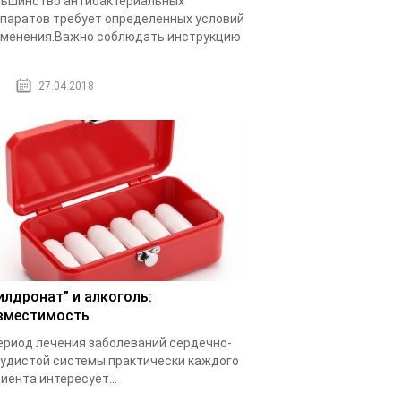
ьшинство антибактериальных
паратов требует определенных условий
менения.Важно соблюдать инструкцию
.
27.04.2018
илдронат” и алкоголь:
вместимость
ериод лечения заболеваний сердечно-
удистой системы практически каждого
иента интересует...