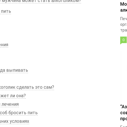
о мужчина может стать алкоголиком?
Мо
ал
 пить
Печ
орг
тра
0
ения
гда выпивать
коголик сделать это сам?
жет ли она?
 лечения
“А
соб бросить пить
со
пр
них условиях