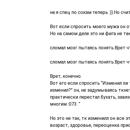
не.я спец по сокам теперь :)).Но сч
Вот если спросить моего мужа он о
Но на самом деле это ни фига не так 
сломал мозг пытаясь понять.Врет ч
сломал мозг пытаясь понять.Врет ч
Врет, конечно.
Вот его если спросить “Изменил л
изменил?” он, не задумываясь ткне
практически перестал бухать, зав
многим :073: “
Но это не так, тк изменилл он все э
возраст, здоровье, переоценка прио