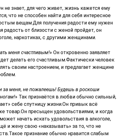
Он не знает, для чего живет, жизнь кажется ему
ся, что не способен найти для себя интересное
ростым вещам.Для получения радости ему нужен
 радость от близости с женой пройдет, он
оголе, наркотиках, с другими женщинами.
лать меня счастливым!
» Он откровенно заявляет
удет делать его счастливым.Фактически человек
влять своим настроением, и предлагает женщине
роблем.
 за меня, не пожалеешь! Будешь в роскоши
 ногам!
» Так признаётся в любви обычно сильный,
ает» себе спутницу жизни.Он привык всё
 же товар.Он пресыщен удовольствиями, и когда
 может начать искать удовольствия в алкоголе,
щё и жену свою «наказывать» за то, что не
дств.Такое признание обычно нравится слабым