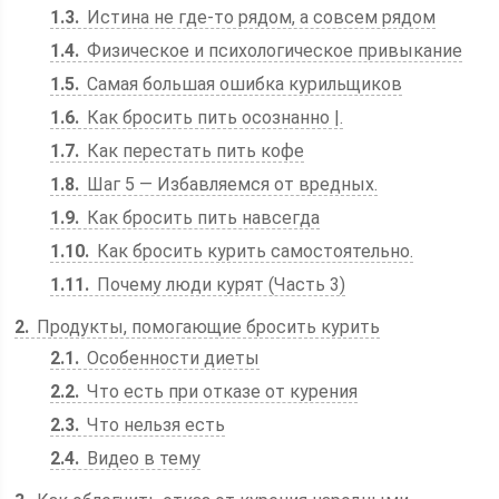
1.3
Истина не где-то рядом, а совсем рядом
1.4
Физическое и психологическое привыкание
1.5
Самая большая ошибка курильщиков
1.6
Как бросить пить осознанно |.
1.7
Как перестать пить кофе
1.8
Шаг 5 — Избавляемся от вредных.
1.9
Как бросить пить навсегда
1.10
Как бросить курить самостоятельно.
1.11
Почему люди курят (Часть 3)
2
Продукты, помогающие бросить курить
2.1
Особенности диеты
2.2
Что есть при отказе от курения
2.3
Что нельзя есть
2.4
Видео в тему