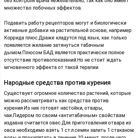
без контроля врача нежелательно, так как оно имеет
множество побочных эффектов.
Подавить работу рецепторов могут и биологически
активные добавки на растительной основе, например
Коррида плюс.Драже кладутся под язык, как только
появляется желание затянуться табачным
дымом.Плюсом БАД является практически полное
отсутствие противопоказаний.Но не стоит ждать
мгновенного эффекта от такой терапии.
Народные средства против курения
Существует огромное количество растений, которые
можно рассматривать как средства против
курения.Из них готовят настойки, отвары,
чаи.Лидером по своим «антитабачным» свойствам
издавна считается овес.Для приготовления отвара из
овса необходимо взять 1 ст.л.семян залить 1 стаканом
воды и прокипятить в течение 10 минут, после чего