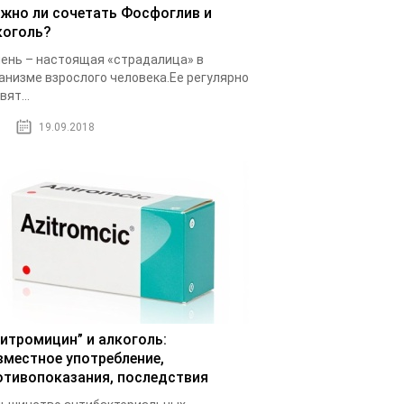
жно ли сочетать Фосфоглив и
коголь?
ень – настоящая «страдалица» в
анизме взрослого человека.Ее регулярно
вят...
19.09.2018
зитромицин” и алкоголь:
вместное употребление,
отивопоказания, последствия