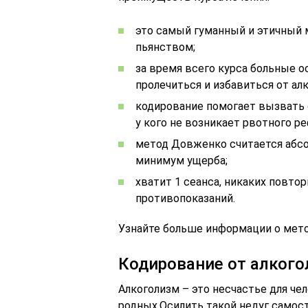
это самый гуманный и этичный 
пьянством;
за время всего курса больные о
пролечиться и избавиться от ал
кодирование помогает вызвать 
у кого не возникает рвотного ре
метод Довженко считается абс
минимум ущерба;
хватит 1 сеанса, никаких повто
противопоказаний.
Узнайте больше информации о мето
Кодирование от алког
Алкоголизм – это несчастье для че
родных.Осилить такой недуг само