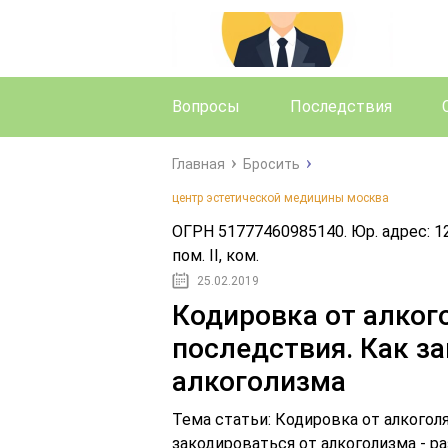
Вопросы
Последствия
Главная
Бросить
центр эстетической медицины москва
ОГРН 51777460985140. Юр. адрес: 12
пом. II, ком.
25.02.2019
Кодировка от алког
последствия. Как з
алкоголизма
Тема статьи: Кодировка от алкогол
закодироваться от алкоголизма - ра