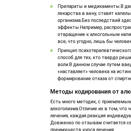
Препараты и медикаменты.В да
лекарства в вену, ставят капел
организма.Без последствий зде
эффекты.Например, распростран
отвращение к алкогольным напи
все, что угодно, лишь бы челове
Принцип психотерапевтического
способ для тех, кто твердо реши
воли.В данном случае путем вве
«наставляет» человека на истин
формирование отказа от спиртн
Методы кодирования от ал
Есть много методик, с приемлемым
алкоголизма.Отличие их в том, что
лечения, каждая реакция индивидуа
Довженко по отзывам считается с
преимуществ курса лечения: