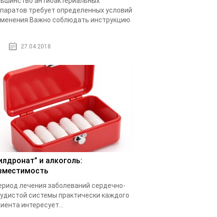
ьшинство антибактериальных
паратов требует определенных условий
менения.Важно соблюдать инструкцию
.
27.04.2018
илдронат” и алкоголь:
вместимость
ериод лечения заболеваний сердечно-
удистой системы практически каждого
иента интересует...