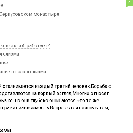
0
ов
 Серпуховском монастыре
у
акой способ работает?
оголизма
твие
ние от алкоголизма
ой сталкивается каждый третий человек.Борьба с
представляется на первый взгляд.Многие относят
ычке, но они глубоко ошибаются.Это то же
м правит зависимость.Вопрос стоит лишь в том,
изма