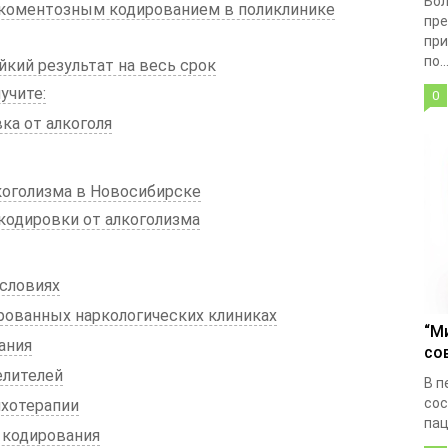
Бол
коментозным кодированием в поликлинике
пре
при
по..
кий результат на весь срок
учите:
0
ка от алкоголя
коголизма в Новосибирске
одировки от алкоголизма
словиях
рованных наркологических клиниках
“М
ания
со
елителей
В п
сос
ихотерапии
пац
 кодирования