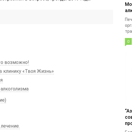
Мо
ал
Печ
орг
тра
0
то возможно!
 клинику «Твоя Жизнь»
ля
 алкоголизма
ие)
“А
со
пр
 лечение.