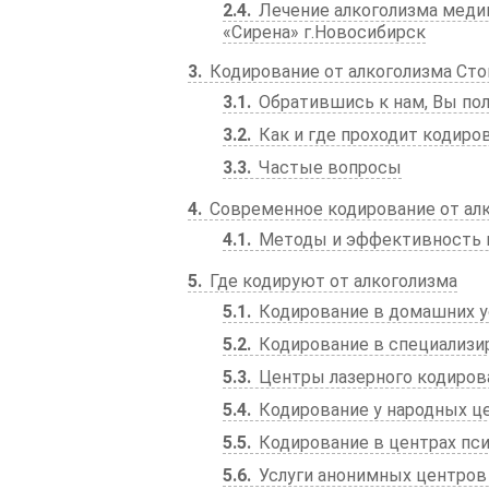
2.4
Лечение алкоголизма меди
«Сирена» г.Новосибирск
3
Кодирование от алкоголизма Стой
3.1
Обратившись к нам, Вы пол
3.2
Как и где проходит кодиров
3.3
Частые вопросы
4
Современное кодирование от ал
4.1
Методы и эффективность к
5
Где кодируют от алкоголизма
5.1
Кодирование в домашних у
5.2
Кодирование в специализи
5.3
Центры лазерного кодиров
5.4
Кодирование у народных ц
5.5
Кодирование в центрах пс
5.6
Услуги анонимных центров