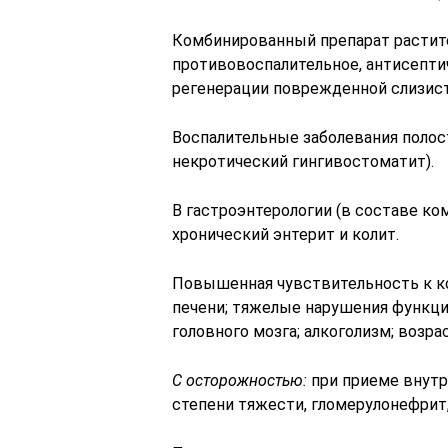
Комбинированный препарат растит
противовоспалительное, антисепти
регенерации поврежденной слизист
Воспалительные заболевания полост
некротический гингивостоматит).
В гастроэнтерологии (в составе ко
хронический энтерит и колит.
Повышенная чувствительность к к
печени; тяжелые нарушения функции
головного мозга; алкоголизм; возрас
С осторожностью:
при приеме внутр
степени тяжести, гломерулонефрит