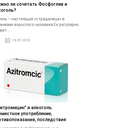
жно ли сочетать Фосфоглив и
коголь?
ень – настоящая «страдалица» в
анизме взрослого человека.Ее регулярно
вят...
19.09.2018
зитромицин” и алкоголь:
вместное употребление,
отивопоказания, последствия