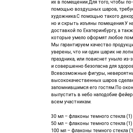
их в помещении.Для того, чтобы по
помощью воздушных шаров, требует
художника.С помощью такого декор
но и скрыть изъяны помещения.У 
доставкой по Екатеринбургу, а так
которые умело оформят любое пом
Мы гарантируем качество продукци
уверены, что ни один шарик не лоп
праздника, или повиснет уныло из-
и совершенно безопасна для здоров
Всевозможные фигуры, невероятны
высококачественных шаров сдела
запомнившимся его гостям.По око
выпустить в небо наподобие фейерв
всем участникам.
30 мл – флаконы темного стекла (1)
50 мл – флаконы темного стекла (1)
100 мл – флаконы темного стекла (1