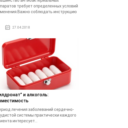
ьшинство антибактериальных
паратов требует определенных условий
менения.Важно соблюдать инструкцию
.
27.04.2018
илдронат” и алкоголь:
вместимость
ериод лечения заболеваний сердечно-
удистой системы практически каждого
иента интересует...