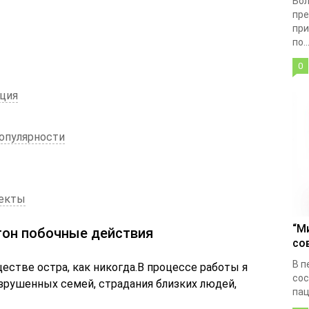
Бол
пре
при
по..
0
ция
опулярности
екты
“М
тон побочные действия
со
В п
стве остра, как никогда.В процессе работы я
сос
азрушенных семей, страдания близких людей,
пац