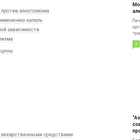
Мо
 против алкоголизма
ал
рименению капель
Печ
орг
ной зависимости
тра
лизма
0
и цены
“А
со
пр
и лекарственными средствами