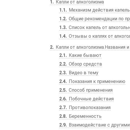
1
Капли от алкоголизма
1.1
Механизм действия капель
1.2
Общие рекомендации по п
1.3
Список капель от алкоголь
1.4
Отзывы о каплях от алкого
2
Капли от алкоголизма.Названия 
2.1
Какие бывают
2.2
Обзор средств
2.3
Видео в тему
2.4
Показания к применению
2.5
Способ применения
2.6
Побочные действия
2.7
Противопоказания
2.8
Беременность
2.9
Взаимодействие с другим