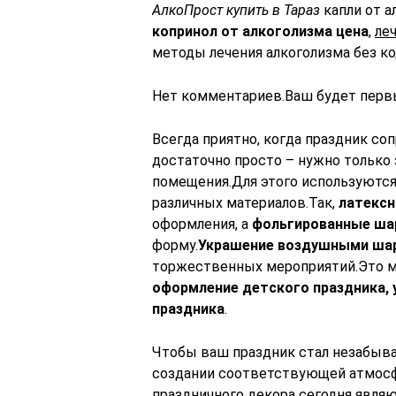
АлкоПрост купить в Тараз
капли от 
копринол от алкоголизма цена
,
ле
методы лечения алкоголизма без ко
Нет комментариев.Ваш будет перв
Всегда приятно, когда праздник с
достаточно просто – нужно только
помещения.Для этого используютс
различных материалов.Так,
латекс
оформления, а
фольгированные ш
форму.
Украшение воздушными ша
торжественных мероприятий.Это 
оформление детского праздника,
праздника
.
Чтобы ваш праздник стал незабыв
создании соответствующей атмосф
праздничного декора сегодня явля