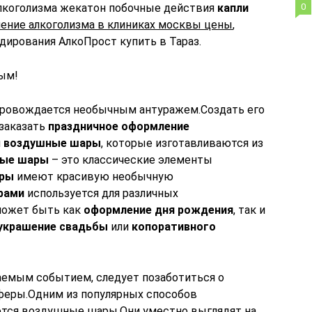
алкоголизма жекатон побочные действия
капли
0
чение алкоголизма в клиниках москвы цены
,
дирования АлкоПрост купить в Тараз.
ым!
опровождается необычным антуражем.Создать его
 заказать
праздничное оформление
я
воздушные шары
, которые изготавливаются из
ные шары
– это классические элементы
ары
имеют красивую необычную
рами
используется для различных
может быть как
оформление дня рождения
, так и
 украшение свадьбы
или
копоративного
аемым событием, следует позаботиться о
еры.Одним из популярных способов
ются воздушные шары.Они уместно выглядят на