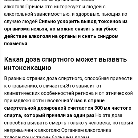
алкоголя.Причем это интересует и людей с
алкогольной зависимостью, и здоровых, пьющих по
случаю людей.
Сильно ускорить вывод токсинов из
организма нельзя, но можно снизить пагубное
действие алкоголя на органы и снять синдром
похмелья
.
Какая доза спиртного может вызвать
интоксикацию
В разных странах доза спиртного, способная привести
к отравлению, отличается.Это зависит от
климатических особенностей региона и от этнической
принадлежности населения.
У нас в стране
смертельной дозировкой считается 300 мл чистого
спирта, который приняли за один раз
.Но эта доза
способна вызвать смерть только у человека, который
непривычен к алкоголю.Организм алкоголика
толерантен к таким большим дозам.