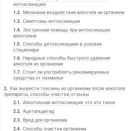
интоксикацию
1.2
Механизм воздействия алкоголя на организм
1.3
Симптомы интоксикации
1.4
Экстренная помощь при интоксикации
алкоголем
1.5
Способы детоксикациии в условии
стационара
1.6
Народные способы быстрого удаления
алкоголя из организма
1.7
Стоит ли употреблять рекламируемые
средства от похмелья
2
Как вывести токсины из организма после алкоголя:
препараты, способы очистки, отзывы
2.1
Алкогольная интоксикация: что это такое
2.2
Ацетальдегид
2.3
Вред для организма
2.4
Способы очистки организма