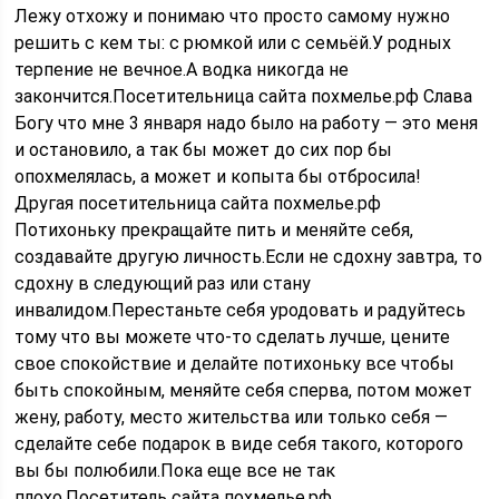
Лежу отхожу и понимаю что просто самому нужно
решить с кем ты: с рюмкой или с семьёй.У родных
терпение не вечное.А водка никогда не
закончится.Посетительница сайта похмелье.рф Слава
Богу что мне 3 января надо было на работу — это меня
и остановило, а так бы может до сих пор бы
опохмелялась, а может и копыта бы отбросила!
Другая посетительница сайта похмелье.рф
Потихоньку прекращайте пить и меняйте себя,
создавайте другую личность.Если не сдохну завтра, то
сдохну в следующий раз или стану
инвалидом.Перестаньте себя уродовать и радуйтесь
тому что вы можете что-то сделать лучше, цените
свое спокойствие и делайте потихоньку все чтобы
быть спокойным, меняйте себя сперва, потом может
жену, работу, место жительства или только себя —
сделайте себе подарок в виде себя такого, которого
вы бы полюбили.Пока еще все не так
плохо.Посетитель сайта похмелье.рф