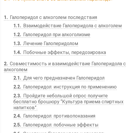
1
Галоперидол с алкоголем последствия
1.1
Взаимодействие Галоперидола с алкоголем
1.2
Галоперидол при алкоголизме
1.3
Лечение Галоперидолом
1.4
Побочные эффекты, передозировка
2
Совместимость и взаимодействие Галоперидола с
алкоголем
2.1
Для чего предназначен Галоперидол
2.2
Галоперидол: инструкция по применению
2.3
Пройдите небольшой опрос получите
бесплатно брошюру “Культура приема спиртных
напитков”.
2.4
Галоперидол: противопоказания
2.5
Галоперидол: побочные эффекты