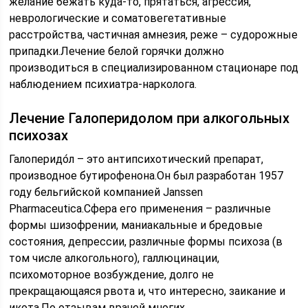
желание бежать куда-то, прятаться, агрессия,
неврологические и соматовегетативные
расстройства, частичная амнезия, реже – судорожные
припадки.Лечение белой горячки должно
производиться в специализированном стационаре под
наблюдением психиатра-нарколога.
Лечение Галоперидолом при алкогольных
психозах
Галоперидо́л – это антипсихотический препарат,
производное бутирофенона.Он был разработан 1957
году бельгийской компанией Janssen
Pharmaceutica.Сфера его применения – различные
формы шизофрении, маниакальные и бредовые
состояния, депрессии, различные формы психоза (в
том числе алкогольного), галлюцинации,
психомоторное возбуждение, долго не
прекращающаяся рвота и, что интересно, заикание и
икота.По отзывам врачей многих