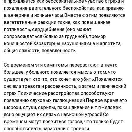
а проявляется как бессознательное чувство страха и
появление двигательного беспокойства, как правило,
в вечерние и ночные часы.Вместе с этим появляются
вегетативные реакции такие, как повышенная
потливость, сердцебиение (оно может
сопровождаться болью за грудиной), тремор
конечностей.Характерны нарушения сна и аппетита,
общая слабость, подавленность.
Со временем эти симптомы перерастают в нечто
большее: у больного появляется мысль о том, что
существует кто-то, кто хочет его убить.Появляются
сначала тревога и рассеянность, а затем и панический
страх.Психические расстройства способствуют
появлению слуховых галлюцинаций.Первое время это
шорохи, стуки, скрипы, покашливания и т.п.Человек
ясно ощущает их связь с нависшей угрозой.Со
временем могут появиться голоса, что только будет
способствовать нарастанию тревоги.