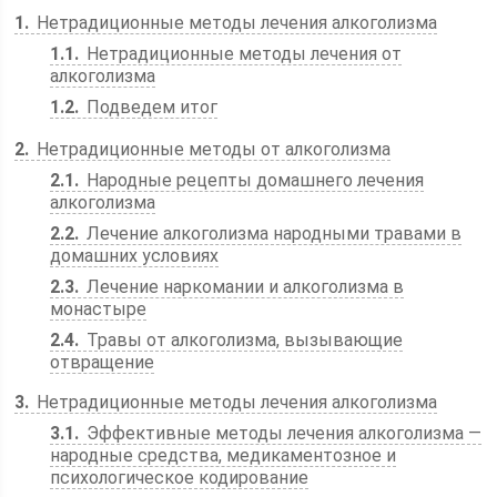
1
Нетрадиционные методы лечения алкоголизма
1.1
Нетрадиционные методы лечения от
алкоголизма
1.2
Подведем итог
2
Нетрадиционные методы от алкоголизма
2.1
Народные рецепты домашнего лечения
алкоголизма
2.2
Лечение алкоголизма народными травами в
домашних условиях
2.3
Лечение наркомании и алкоголизма в
монастыре
2.4
Травы от алкоголизма, вызывающие
отвращение
3
Нетрадиционные методы лечения алкоголизма
3.1
Эффективные методы лечения алкоголизма —
народные средства, медикаментозное и
психологическое кодирование