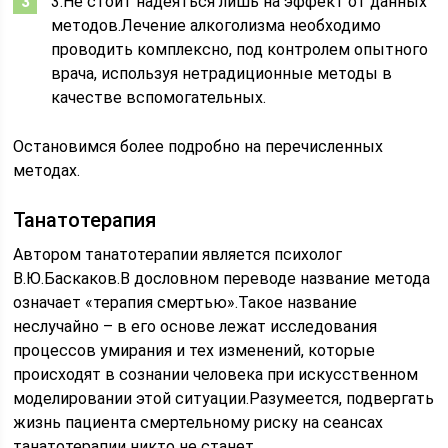
3.Не стоит надеяться лишь на эффект от данных
методов.Лечение алкоголизма необходимо
проводить комплексно, под контролем опытного
врача, используя нетрадиционные методы в
качестве вспомогательных.
Остановимся более подробно на перечисленных
методах.
Танатотерапия
Автором танатотерапии является психолог
В.Ю.Баскаков.В дословном переводе название метода
означает «терапия смертью».Такое название
неслучайно – в его основе лежат исследования
процессов умирания и тех изменений, которые
происходят в сознании человека при искусственном
моделировании этой ситуации.Разумеется, подвергать
жизнь пациента смертельному риску на сеансах
танатотерапии никто не станет.