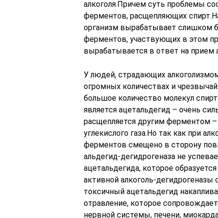
алкоголя.Причем суть проблемы со
ферментов, расщепляющих спирт.На
организм вырабатывает слишком б
ферментов, участвующих в этом п
вырабатывается в ответ на прием а
У людей, страдающих алкоголизмом
огромных количествах и чрезвычай
большое количество молекул спирта
является ацетальдегид – очень сил
расщепляется другим ферментом – 
углекислого газа.Но так как при а
ферментов смещено в сторону пов
альдегид-дегидрогеназа не успева
ацетальдегида, которое образуется
активной алкоголь-дегидрогеназы с
токсичный ацетальдегид накаплива
отравление, которое сопровождает
нервной системы, печени, миокард