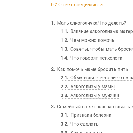
0.2
Ответ специалиста
1
Мать алкоголичка.Что делать?
1.1
Влияние алкоголизма матер
1.2
Чем можно помочь
1.3
Советы, чтобы мать бросил
1.4
Что говорят психологи
2
Как помочь маме бросить пить —
2.1
Обманчивое веселье от алк
2.2
Алкоголизм у мамы
2.3
Алкоголизм у мужчин
3
Семейный совет: как заставить 
3.1
Признаки болезни
3.2
Что сделать
3.3
Как уговорить