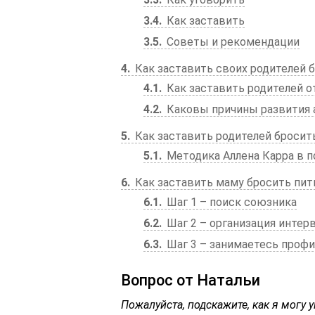
3.4
Как заставить
3.5
Советы и рекомендации
4
Как заставить своих родителей 
4.1
Как заставить родителей о
4.2
Каковы причины развития а
5
Как заставить родителей бросит
5.1
Методика Аллена Карра в 
6
Как заставить маму бросить пит
6.1
Шаг 1 – поиск союзника
6.2
Шаг 2 – организация интер
6.3
Шаг 3 – занимаетесь проф
Вопрос от Натальи
Пожалуйста, подскажите, как я могу 