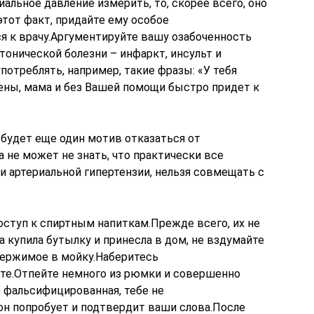
альное давление измерить, то, скорее всего, оно
тот факт, придайте ему особое
я к врачу.Аргументируйте вашу озабоченность
онической болезни – инфаркт, инсульт и
потреблять, например, такие фразы: «У тебя
рены, мама и без Вашей помощи быстро придет к
о будет еще один мотив отказаться от
 не может не знать, что практически все
и артериальной гипертензии, нельзя совмещать с
оступ к спиртным напиткам.Прежде всего, их не
 купила бутылку и принесла в дом, не вздумайте
держимое в мойку.Наберитесь
те.Отпейте немного из рюмки и совершенно
о фальсифицированная, тебе не
он попробует и подтвердит ваши слова.После