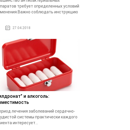
ьшинство антибактериальных
паратов требует определенных условий
менения.Важно соблюдать инструкцию
.
27.04.2018
илдронат” и алкоголь:
вместимость
ериод лечения заболеваний сердечно-
удистой системы практически каждого
иента интересует...