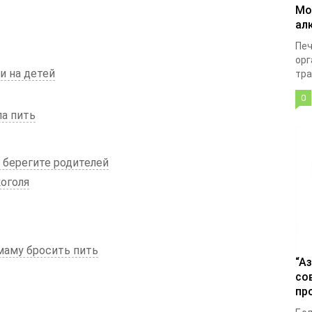
Мо
ал
Печ
орг
и на детей
тра
0
а пить
 берегите родителей
оголя
маму бросить пить
“А
со
пр