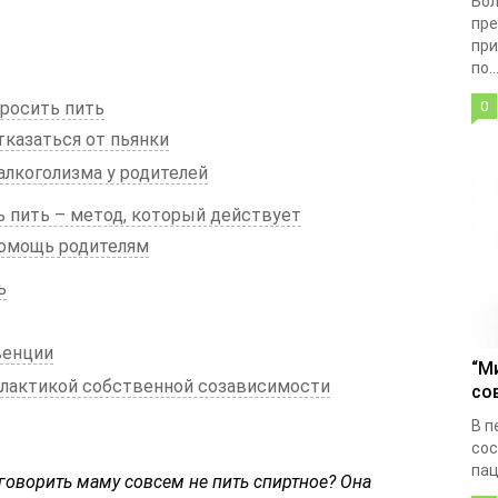
Бол
пре
при
по..
бросить пить
0
тказаться от пьянки
лкоголизма у родителей
ь пить – метод, который действует
помощь родителям
ь
венции
“М
илактикой собственной созависимости
со
В п
сос
пац
уговорить маму совсем не пить спиртное? Она