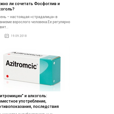
жно ли сочетать Фосфоглив и
коголь?
ень – настоящая «страдалица» в
анизме взрослого человека.Ее регулярно
вят...
19.09.2018
зитромицин” и алкоголь:
вместное употребление,
отивопоказания, последствия