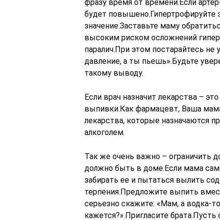
фразу время от времени.Если артери
будет повышено.Гипертрофируйте э
значение.Заставьте маму обратитьс
высоким риском осложнений гиперт
паралич.При этом постарайтесь не у
давление, а ты пьешь».Будьте уве
такому выводу.
Если врач назначит лекарства – эт
выпивки.Как фармацевт, Ваша мама
лекарства, которые назначаются пр
алкоголем.
Так же очень важно – ограничить д
должно быть в доме.Если мама сама
забирать ее и пытаться вылить со
терпения.Предложите выпить вмес
серьезно скажите: «Мам, а водка-т
кажется?».Пригласите брата.Пусть 