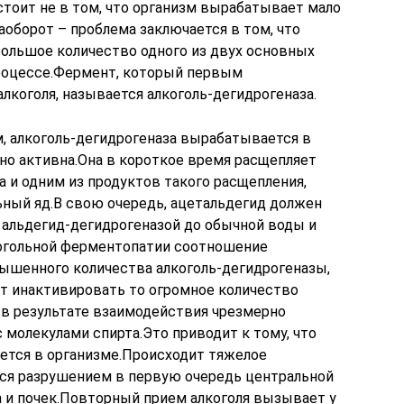
стоит не в том, что организм вырабатывает мало
оборот – проблема заключается в том, что
ольшое количество одного из двух основных
роцессе.Фермент, который первым
лкоголя, называется алкоголь-дегидрогеназа.
, алкоголь-дегидрогеназа вырабатывается в
но активна.Она в короткое время расщепляет
 и одним из продуктов такого расщепления,
ьный яд.В свою очередь, ацетальдегид должен
альдегид-дегидрогеназой до обычной воды и
лкогольной ферментопатии соотношение
ышенного количества алкоголь-дегидрогеназы,
ет инактивировать то огромное количество
 в результате взаимодействия чрезмерно
 молекулами спирта.Это приводит к тому, что
ется в организме.Происходит тяжелое
ся разрушением в первую очередь центральной
а и почек.Повторный прием алкоголя вызывает у