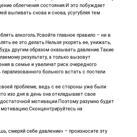
ение облегчения состояния.И это побуждает
ей выпивать снова и снова, усугубляя тем
блять алкоголь.Усвойте главное правило – ни в
лять ее это делать.Нельзя укорять ее, унижать,
ибудь другим образом оказывать давление.Такие
лаемому результату, а только вызовут
ния в семье и увеличат риск очередного
ь парализованного больного встать с постели.
своей проблеме, ведь с ее стороны уже были
что изо дня в день она откладывает свое
я достаточной мотивации.Поэтому разумно будет
й мотивацию.Сконцентрируйтесь на
ь, смеряй себе давление» – произносите эту