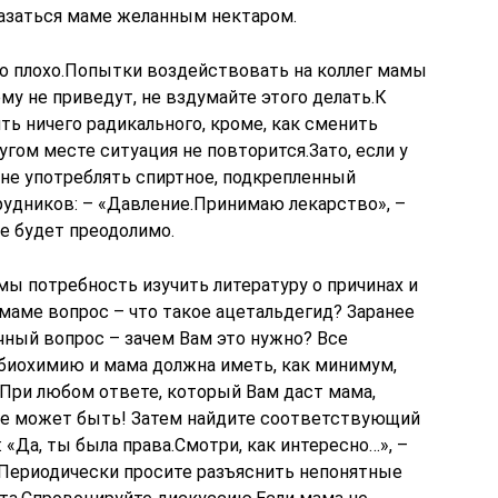
казаться маме желанным нектаром.
то плохо.Попытки воздействовать на коллег мамы
му не приведут, не вздумайте этого делать.К
ь ничего радикального, кроме, как сменить
ругом месте ситуация не повторится.Зато, если у
не употреблять спиртное, подкрепленный
удников: – «Давление.Принимаю лекарство», –
ие будет преодолимо.
ы потребность изучить литературу о причинах и
маме вопрос – что такое ацетальдегид? Заранее
чный вопрос – зачем Вам это нужно? Все
биохимию и мама должна иметь, как минимум,
.При любом ответе, который Вам даст мама,
Не может быть! Затем найдите соответствующий
 «Да, ты была права.Смотри, как интересно…», –
л.Периодически просите разъяснить непонятные