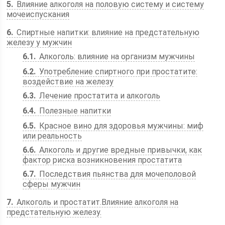
5
Влияние алкоголя на половую систему и систему
мочеиспускания
6
Спиртные напитки: влияние на предстательную
железу у мужчин
6.1
Алкоголь: влияние на организм мужчины
6.2
Употребление спиртного при простатите:
воздействие на железу
6.3
Лечение простатита и алкоголь
6.4
Полезные напитки
6.5
Красное вино для здоровья мужчины: миф
или реальность
6.6
Алкоголь и другие вредные привычки, как
фактор риска возникновения простатита
6.7
Последствия пьянства для мочеполовой
сферы мужчин
7
Алкоголь и простатит.Влияние алкоголя на
предстательную железу.