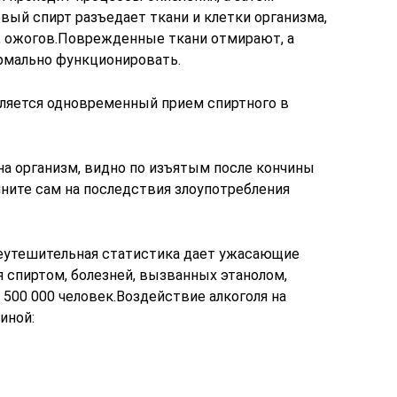
вый спирт разъедает ткани и клетки организма,
в, ожогов.Поврежденные ткани отмирают, а
рмально функционировать.
вляется одновременный прием спиртного в
на организм, видно по изъятым после кончины
яните сам на последствия злоупотребления
Неутешительная статистика дает ужасающие
я спиртом, болезней, вызванных этанолом,
 500 000 человек.Воздействие алкоголя на
иной: