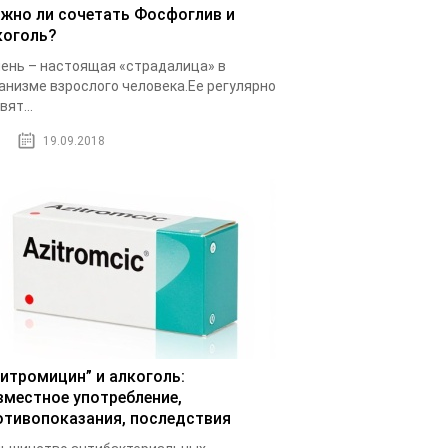
жно ли сочетать Фосфоглив и
коголь?
ень – настоящая «страдалица» в
анизме взрослого человека.Ее регулярно
вят...
19.09.2018
зитромицин” и алкоголь:
вместное употребление,
отивопоказания, последствия