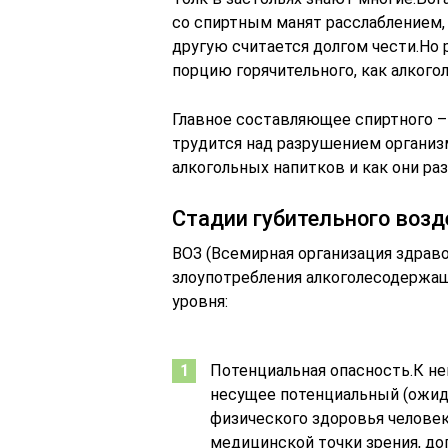
со спиртным манят расслаблением, 
другую считается долгом чести.Но
порцию горячительного, как алкогол
Главное составляющее спиртного – 
трудится над разрушением организ
алкогольных напитков и как они ра
Стадии губительного воз
ВОЗ (Всемирная организация здрав
злоупотребления алкоголесодержащи
уровня:
Потенциальная опасность.К не
несущее потенциальный (ожида
физического здоровья человек
медицинской точки зрения, д