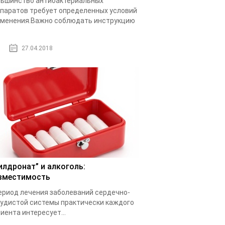
ьшинство антибактериальных
паратов требует определенных условий
менения.Важно соблюдать инструкцию
.
27.04.2018
илдронат” и алкоголь:
вместимость
ериод лечения заболеваний сердечно-
удистой системы практически каждого
иента интересует...