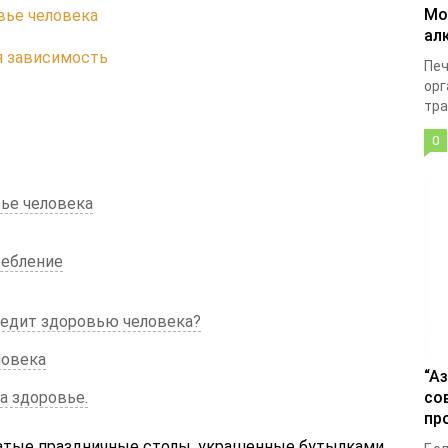
Мо
вье человека
ал
я зависимость
Печ
орг
тра
0
вье человека
ребление
редит здоровью человека?
ловека
“А
а здоровье.
со
пр
гатые праздничные столы, украшенные бутылками