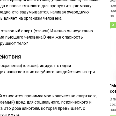
Бол
да и после тяжелого дня пропустить рюмочку-
пре
при
 редко кто задумывается, наливая очередную
по..
ь влияет на организм человека.
0
этиловый спирт (этанол).Именно он неустанно
ма пьющего человека.В чем же опасность
зрушают тело?
действия
оохранения) классифицирует стадии
х напитков и их пагубного воздействия на три
“М
со
й относится принимаемое количество спиртного,
В п
емый) вред для социального, психического и
сос
а.Это доза алкоголя, которая превышает, с
пац
опустимую.