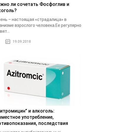
жно ли сочетать Фосфоглив и
коголь?
ень – настоящая «страдалица» в
анизме взрослого человека.Ее регулярно
вят...
19.09.2018
зитромицин” и алкоголь:
вместное употребление,
отивопоказания, последствия