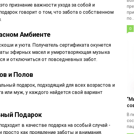
Бол
 это признание важности ухода за собой и
пре
подарок говорит о том, что забота о собственном
при
по..
.
0
расном Амбиенте
коши и уюта. Получатель сертификата окунется
оматы эфирных масел и умиротворяющая музыка
ся и отключиться от повседневных забот.
ов и Полов
альный подарок, подходящий для всех возрастов и
ега или муж, у каждого найдется свой вариант
“М
со
ьный Подарок
В п
сос
подходит в качестве подарка на особый случай -
пац
и просто как проявление заботы и внимания.