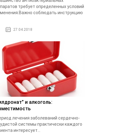
ьшинство антибактериальных
паратов требует определенных условий
менения.Важно соблюдать инструкцию
.
27.04.2018
илдронат” и алкоголь:
вместимость
ериод лечения заболеваний сердечно-
удистой системы практически каждого
иента интересует...