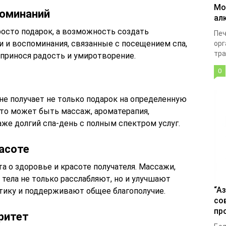
Мо
поминаний
ал
просто подарок, а возможность создать
Печ
 и воспоминания, связанные с посещением спа,
орг
тра
, принося радость и умиротворение.
0
не получает не только подарок на определенную
Это может быть массаж, ароматерапия,
аже долгий спа-день с полным спектром услуг.
расоте
та о здоровье и красоте получателя. Массажи,
 тела не только расслабляют, но и улучшают
“А
тику и поддерживают общее благополучие.
со
пр
оритет