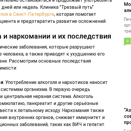
ятельно остановиться и продолжает употреблять
Мо
 дней или недель. Клиника "Трезвый путь"
ал
апоя в Санкт-Петербурге
, которая помогает
Печ
циента и предотвратить развитие осложнений.
орг
тра
и наркомании и их последствия
0
нические заболевания, которые разрушают
 человека, а также приводят к ухудшению его
изни. Рассмотрим основные последствия
имости:
ья
. Употребление алкоголя и наркотиков наносит
 системам организма. В первую очередь
 и центральная нервная система. Алкоголь
омиопатию, панкреатит и другие серьёзные
“А
вести к летальному исходу. Наркомания также
со
ия внутренних органов, снижает иммунитет и
пр
ионных заболеваний, таких как ВИЧ и гепатит.