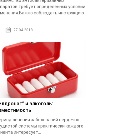
ьшинство антибактериальных
паратов требует определенных условий
менения.Важно соблюдать инструкцию
.
27.04.2018
илдронат” и алкоголь:
вместимость
ериод лечения заболеваний сердечно-
удистой системы практически каждого
иента интересует...