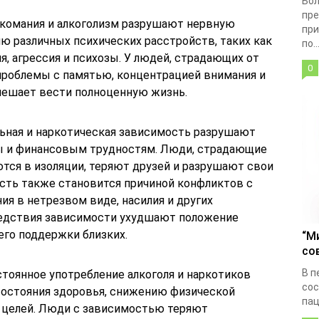
Бол
пре
ркомания и алкоголизм разрушают нервную
при
ию различных психических расстройств, таких как
по..
, агрессия и психозы. У людей, страдающих от
0
проблемы с памятью, концентрацией внимания и
мешает вести полноценную жизнь.
льная и наркотическая зависимость разрушают
ты и финансовым трудностям. Люди, страдающие
тся в изоляции, теряют друзей и разрушают свои
сть также становится причиной конфликтов с
ия в нетрезвом виде, насилия и других
ледствия зависимости ухудшают положение
его поддержки близких.
“М
со
В п
стоянное употребление алкоголя и наркотиков
сос
состояния здоровья, снижению физической
пац
 целей. Люди с зависимостью теряют