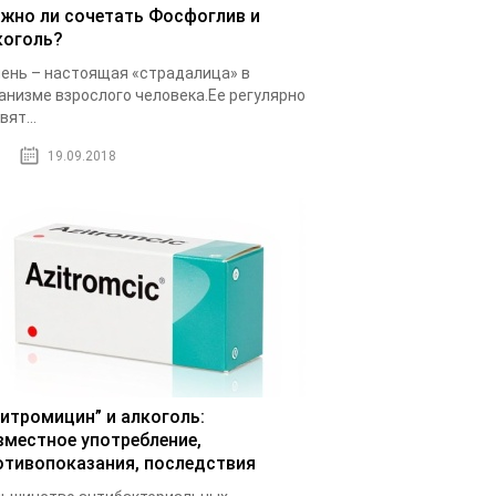
жно ли сочетать Фосфоглив и
коголь?
ень – настоящая «страдалица» в
анизме взрослого человека.Ее регулярно
вят...
19.09.2018
зитромицин” и алкоголь:
вместное употребление,
отивопоказания, последствия