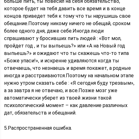
больше пить, ты повесил на себя обязательство,
которое будет на тебя давить все время и в конце
концов приведет тебя к тому что ты нарушишь свое
обещание.Поэтому никому ничего не обещай, сроком
более одного дня, даже себе.Иногда люди
спрашивают у бросивших пить людей : «Вот мол,
пройдет год , и ты выпьешь?» или «А на Новый год
выпьешь?» и ожидают что ты скажешь что-то типа
«Боже упаси!», и искренне удивляются когда ты
отвечаешь, что незнаешь и время покажет, а родные
иногда и расстраиваются.Поэтому на начальном этапе
нужно утром сказать себе : «Я сегодня буду трезвым»,
а за завтра я не отвечаю, и все.Позже мозг уже
автоматически уберет из твоей жизни такой
психологический момент – как давление различных
дат, обязательств и обещаний.
5.Распространенная ошибка.