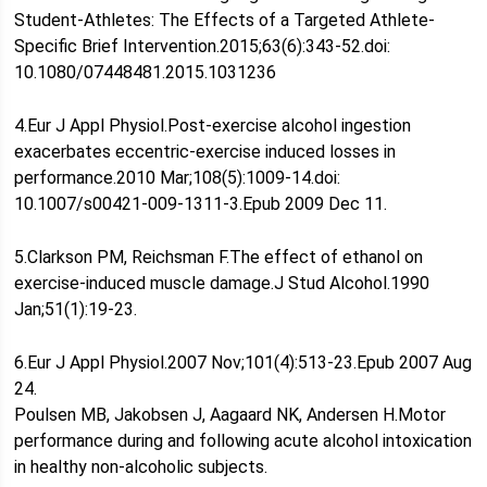
Student-Athletes: The Effects of a Targeted Athlete-
Specific Brief Intervention.2015;63(6):343-52.doi:
10.1080/07448481.2015.1031236
4.Eur J Appl Physiol.Post-exercise alcohol ingestion
exacerbates eccentric-exercise induced losses in
performance.2010 Mar;108(5):1009-14.doi:
10.1007/s00421-009-1311-3.Epub 2009 Dec 11.
5.Clarkson PM, Reichsman F.The effect of ethanol on
exercise-induced muscle damage.J Stud Alcohol.1990
Jan;51(1):19-23.
6.Eur J Appl Physiol.2007 Nov;101(4):513-23.Epub 2007 Aug
24.
Poulsen MB, Jakobsen J, Aagaard NK, Andersen H.Motor
performance during and following acute alcohol intoxication
in healthy non-alcoholic subjects.