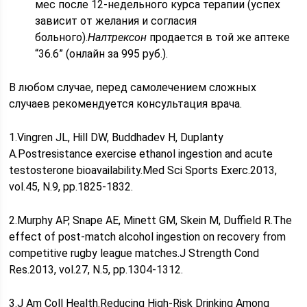
мес после 12-недельного курса терапии (успех
зависит от желания и согласия
больного).
Налтрексон
продается в той же аптеке
“36.6” (онлайн за 995 руб.).
В любом случае, перед самолечением сложных
случаев рекомендуется консультация врача.
1.Vingren JL, Hill DW, Buddhadev H, Duplanty
A.Postresistance exercise ethanol ingestion and acute
testosterone bioavailability.Med Sci Sports Exerc.2013,
vol.45, N.9, pp.1825-1832.
2.Murphy AP, Snape AE, Minett GM, Skein M, Duffield R.The
effect of post-match alcohol ingestion on recovery from
competitive rugby league matches.J Strength Cond
Res.2013, vol.27, N.5, pp.1304-1312.
3.J Am Coll Health.Reducing High-Risk Drinking Among