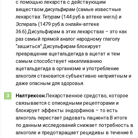
с помощью лекарств с действующим
веществом
дисульфирам
(самые известные
лекарства:
Тетурам
(144 руб.в аптеке wer.ru) и
Эспераль
(1479 руб.в онлайн-аптеке
36.6).Дисульфирам в этих лекарствах – это как
раз самый прямой аналог народному глаголу
“зашиться”.Дисульфирам блокирует
превращение ацетальдегида в ацетат и тем
самым способствует накапливанию
ацетальдегида в организме и употребление
алкоголя становится субъективно неприятным и
даже опасным для здоровья.
Налтрексон
.Лекарственное средство, которое
связывается с опиоидными рецепторами и
блокирует эффекты эндорфинов – то есть
алкоголь перестает радовать пациента.В итоге
по данным исследований снижает потребность в
алкоголе и предотвращает рецидивы в течение 6