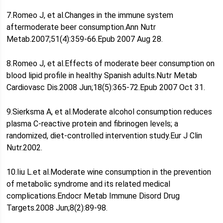
7.Romeo J, et al.Changes in the immune system
aftermoderate beer consumption.Ann Nutr
Metab.2007;51(4):359-66.Epub 2007 Aug 28.
8.Romeo J, et al.Effects of moderate beer consumption on
blood lipid profile in healthy Spanish adults.Nutr Metab
Cardiovasc Dis.2008 Jun;18(5):365-72.Epub 2007 Oct 31.
9.Sierksma A, et al.Moderate alcohol consumption reduces
plasma C-reactive protein and fibrinogen levels; a
randomized, diet-controlled intervention study.Eur J Clin
Nutr.2002.
10.Iiu L.et al.Moderate wine consumption in the prevention
of metabolic syndrome and its related medical
complications.Endocr Metab Immune Disord Drug
Targets.2008 Jun;8(2):89-98.