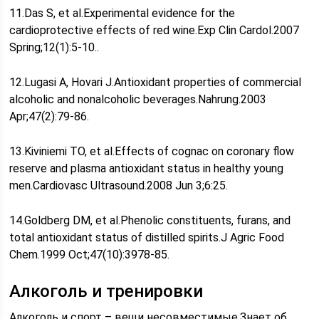
11.Das S, et al.Experimental evidence for the
cardioprotective effects of red wine.Exp Clin Cardol.2007
Spring;12(1):5-10..
12.Lugasi A, Hovari J.Antioxidant properties of commercial
alcoholic and nonalcoholic beverages.Nahrung.2003
Apr;47(2):79-86.
13.Kiviniemi TO, et al.Effects of cognac on coronary flow
reserve and plasma antioxidant status in healthy young
men.Cardiovasc Ultrasound.2008 Jun 3;6:25.
14.Goldberg DM, et al.Phenolic constituents, furans, and
total antioxidant status of distilled spirits.J Agric Food
Chem.1999 Oct;47(10):3978-85.
Алкоголь и тренировки
Алкоголь и спорт – вещи несовместимые.Знает об