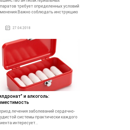
ьшинство антибактериальных
паратов требует определенных условий
менения.Важно соблюдать инструкцию
.
27.04.2018
илдронат” и алкоголь:
вместимость
ериод лечения заболеваний сердечно-
удистой системы практически каждого
иента интересует...