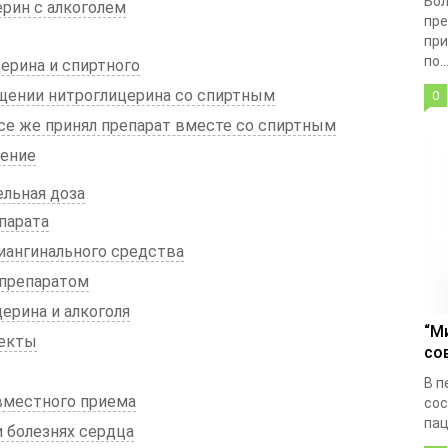
Бол
рин с алкоголем
пре
при
по..
ерина и спиртного
щении нитроглицерина со спиртным
0
все же принял препарат вместе со спиртным
чение
ельная доза
парата
иангинального средства
 препаратом
ерина и алкоголя
“М
екты
со
В п
вместного приема
сос
пац
 болезнях сердца