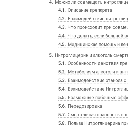
4
Можно ли совмещать нитроглице
4.1
Описание препарата
4.2
Взаимодействие нитроглиц
4.3
Что происходит при совме
4.4
Что делать, если больной 
4.5
Медицинская помощь и ле
5
Нитроглицерин и алкоголь смерт
5.1
Особенности действия пре
5.2
Метаболизм алкоголя и ант
5.3
Взаимодействие этанола с
5.4
Взаимодействие Нитроглиц
5.5
Возможные побочные эфф
5.6
Передозировка
5.7
Смертельная опасность со
5.8
Польза Нитроглицерина при