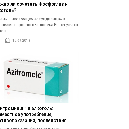
жно ли сочетать Фосфоглив и
коголь?
ень – настоящая «страдалица» в
анизме взрослого человека.Ее регулярно
вят...
19.09.2018
зитромицин” и алкоголь:
вместное употребление,
отивопоказания, последствия