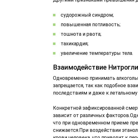
судорожный синдром;
повышенная потливость;
тошнота и рвота;
тахикардия;
увеличение температуры тела.
Взаимодействие Нитрогли
Одновременно принимать алкогольн
запрещается, так как подобное вз
последствиям и даже к летальному 
Конкретной зафиксированной смерте
зависит от различных факторов.Од
что при одновременном приеме преп
снижается.При воздействии этанол
крови человека, что приводит к п