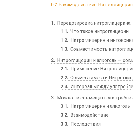
0.2
Взаимодействие Нитроглицерин
1
Передозировка нитроглицерина:
1.1
Что такое нитроглицерин
1.2
Нитроглицерин и интоксик
1.3
Совместимость нитроглице
2
Нитроглицерин и алкоголь — сов
2.1
Применение Нитроглицери
2.2
Совместимость Нитроглице
2.3
Интервал между употребле
3
Можно ли совмещать употреблен
3.1
Нитроглицерин и алкоголь
3.2
Взаимодействие
3.3
Последствия