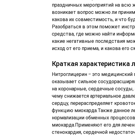
праздничных мероприятий на всю жи
возникает вопрос можно ли приним
какова их совместимость, и что бу
Разобраться в этом поможет инстр
средства, где можно найти информа
какие негативные последствия мож
исход от его приема, и какова его с
Краткая характеристика 
Нитроглицерин ‒ это медицинский п
оказывает сильное сосудорасширя
на коронарные, сердечные сосуды, 
чему снижается артериальное давл
сердцу, перераспределяет кровото
функцию миокарда.Также данное л
нормализации обменных процессов
миокарда.Применяют его для лечени
стенокардия, сердечной недостаточ