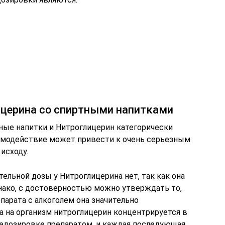
церина со спиртными напитками
ые напитки и Нитроглицерин категорически
аимодействие может привести к очень серьезным
исходу.
льной дозы у Нитроглицерина нет, так как она
нако, с достоверностью можно утверждать то,
арата с алкоголем она значительно
а на организм нитроглицерин концентрируется в
ередозировке препаратом, и каждая последующая