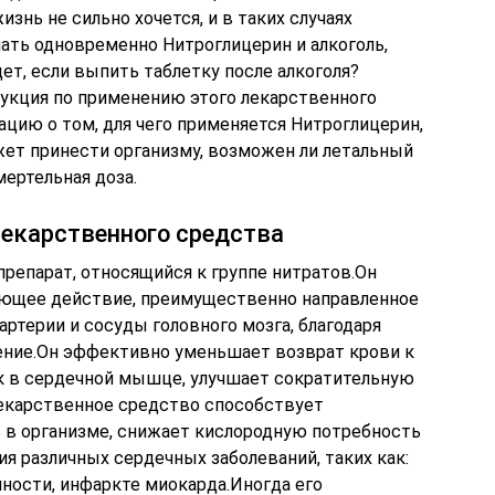
знь не сильно хочется, и в таких случаях
ать одновременно Нитроглицерин и алкоголь,
дет, если выпить таблетку после алкоголя?
укция по применению этого лекарственного
цию о том, для чего применяется Нитроглицерин,
ет принести организму, возможен ли летальный
мертельная доза.
лекарственного средства
репарат, относящийся к группе нитратов.Он
ющее действие, преимущественно направленное
артерии и сосуды головного мозга, благодаря
ение.Он эффективно уменьшает возврат крови к
к в сердечной мышце, улучшает сократительную
екарственное средство способствует
 в организме, снижает кислородную потребность
я различных сердечных заболеваний, таких как:
ности, инфаркте миокарда.Иногда его