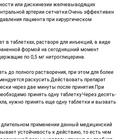
ности или дискинезии желчевыводящих
ентральной артерии сетчатки.Очень эффективен
 давления пациента при хирургическом
 в таблетках, растворе для инъекций, в виде
траненной формой на сегодняшний момент
держащие по 0,5 мг нитроглицерина.
ать до полного растворения, при этом для более
мендуется раскусить.Действовать препарат
чески через две минуты после принятия.При
еобходимо принять одну таблетку.Через десять-
ихла, нужно принять еще одну таблетки и вызвать
и длительном применении данный медицинский
ызывает устойчивость к действию, то есть чем