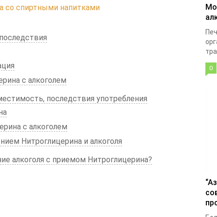
Мо
а со спиртными напитками
ал
Печ
 последствия
орг
тра
ация
0
рина с алкоголем
местимость, последствия употребления
на
рина с алкоголем
нием Нитроглицерина и алкоголя
ие алкоголя с приемом Нитроглицерина?
“А
со
пр