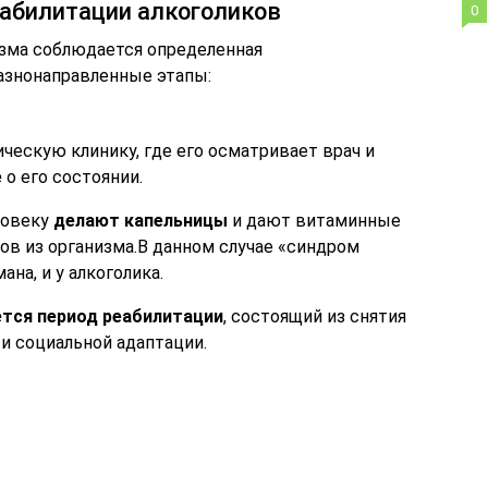
еабилитации алкоголиков
0
изма соблюдается определенная
разнонаправленные этапы:
ческую клинику, где его осматривает врач и
е
о его состоянии.
ловеку
делают капельницы
и дают витаминные
в из организма.В данном случае «синдром
на, и у алкоголика.
ется период реабилитации
, состоящий из снятия
и социальной адаптации.