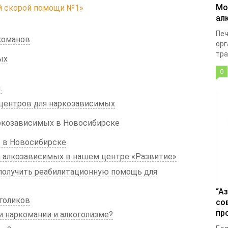
Мо
й скорой помощи №1»
ал
Печ
команов
орг
тра
ых
0
.
центров для наркозависимых
ркозависимых в Новосибирске
 в Новосибирске
я алкозависимых в нашем центре «Развитие»
получить реабилитационную помощь для
“А
голиков
со
пр
и наркомании и алкоголизме?