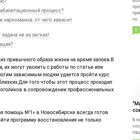
Бол
ию?
пре
еабилитационный процесс?
при
по..
и наркоманов: от чего зависит
0
задача не из легких!
тация?
из привычного образа жизни на время запоев.В
, их могут уволить с работы по статье или
ногим зависимым людям удается пройти курс
 близких.Для того чтобы этот процесс проходил
лкоголиков в сопровождении профессиональных
“М
со
ая помощь №1» в Новосибирске всегда готов
ойти программу восстановления не только
В п
сос
пац