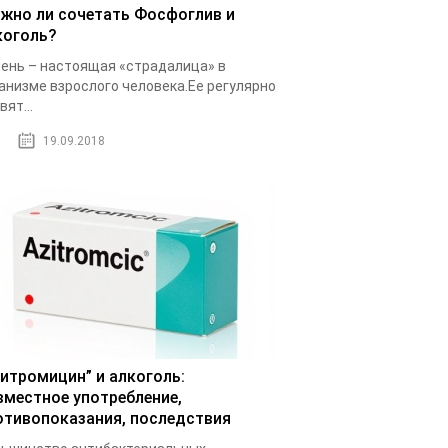
жно ли сочетать Фосфоглив и
коголь?
ень – настоящая «страдалица» в
анизме взрослого человека.Ее регулярно
вят...
19.09.2018
зитромицин” и алкоголь:
вместное употребление,
отивопоказания, последствия