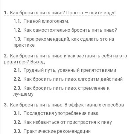
1
Как бросить пить пиво? Просто — пейте воду!
1.1
Пивной алкоголизм.
1.2
Как самостоятельно бросить пить пиво?
1.3
Пара рекомендаций, как сделать это на
практике.
2
Как бросить пить пиво и как заставить себя на это
решиться? Выход
2.1
Трудный путь, усеянный препятствиями
2.2
Как бросить пить пиво: алгоритм действий
2.3
Как бросить пить пиво: стремление к
лучшему
3
Как бросить пить пиво: 8 эффективных способов
3.1
Последствия употребления пива
3.2
Как избавиться от пристрастия к пиву
3.3
Практические рекомендации