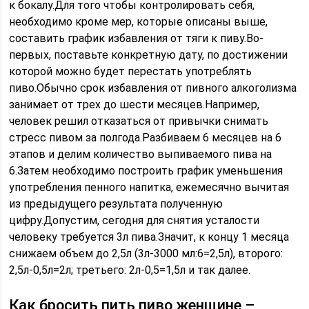
к бокалу.Для того чтобы контролировать себя,
необходимо кроме мер, которые описаны выше,
составить график избавления от тяги к пиву.Во-
первых, поставьте конкретную дату, по достижении
которой можно будет перестать употреблять
пиво.Обычно срок избавления от пивного алкоголизма
занимает от трех до шести месяцев.Например,
человек решил отказаться от привычки снимать
стресс пивом за полгода.Разбиваем 6 месяцев на 6
этапов и делим количество выпиваемого пива на
6.Затем необходимо построить график уменьшения
употребления пенного напитка, ежемесячно вычитая
из предыдущего результата полученную
цифру.Допустим, сегодня для снятия усталости
человеку требуется 3л пива.Значит, к концу 1 месяца
снижаем объем до 2,5л (3л-3000 мл:6=2,5л), второго:
2,5л-0,5л=2л; третьего: 2л-0,5=1,5л и так далее.
Как бросить пить пиво женщине –