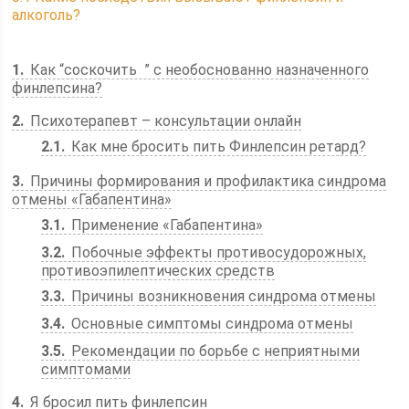
алкоголь?
1
Как “соскочить ­ ” с необоснованно назначенного
финлепсина?
2
Психотерапевт – консультации онлайн
2.1
Как мне бросить пить Финлепсин ретард?
3
Причины формирования и профилактика синдрома
отмены «Габапентина»
3.1
Применение «Габапентина»
3.2
Побочные эффекты противосудорожных,
противоэпилептических средств
3.3
Причины возникновения синдрома отмены
3.4
Основные симптомы синдрома отмены
3.5
Рекомендации по борьбе с неприятными
симптомами
4
Я бросил пить финлепсин