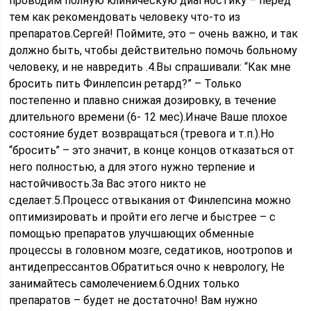
проводим полную клиническую диагностику – перед
тем как рекомендовать человеку что-то из
препаратов.Сергей! Поймите, это – очень важно, и так
должно быть, чтобы действительно помочь больному
человеку, и не навредить .4.Вы спрашивали: “Как мне
бросить пить Финлепсин ретард?” – Только
постепенно и плавно снижая дозировку, в течение
длительного времени (6- 12 мес).Иначе Ваше плохое
состояние будет возвращаться (тревога и т.п.).Но
“бросить” – это значит, в конце концов отказаться от
него полностью, а для этого нужно терпение и
настойчивость.За Вас этого никто не
сделает.5.Процесс отвыкания от Финлепсина можно
оптимизировать и пройти его легче и быстрее – с
помощью препаратов улучшающих обменные
процессы в головном мозге, седатиков, ноотропов и
антидепрессантов.Обратиться очно к неврологу, Не
занимайтесь самолечением.6.Одних только
препаратов – будет не достаточно! Вам нужно