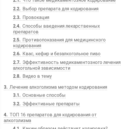
2.1
Что такое медикаментозное кодирование
2.2
Выбор препарата для кодирования
2.3
Провокация
2.4
Способы введения лекарственных
препаратов
2.5
Противопоказания для медицинского
кодирования
2.6
Квас, кефир и безалкогольное пиво
2.7
Эффективность медикаментозного лечения
алкогольной зависимости
2.8
Видео в тему
3
Лечение алкоголизма методом кодирования
3.1
Основные способы
3.2
Эффективные препараты
4
ТОП 16 препаратов для кодирования от
алкоголизма
4.1
Каким образом действует кодировка?