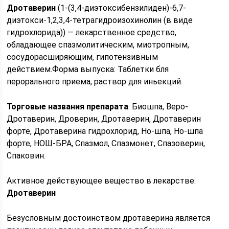
Дротаверин
(1-(3,4-диэтоксибензилиден)-6,7-
диэтокси-1,2,3,4-тетрагидроизохинолин (в виде
гидрохлорида)) — лекарственное средство,
обладающее спазмолитическим, миотропным,
сосудорасширяющим, гипотензивным
действием.Форма выпуска: Таблетки бля
перорального приема, раствор для иньекций.
Торговые названия препарата
: Биошпа, Веро-
Дротаверин, Дроверин, Дротаверин, Дротаверин
форте, Дротаверина гидрохлорид, Но-шпа, Но-шпа
форте, НОШ-БРА, Спазмол, Спазмонет, Спазоверин,
Спаковин.
Активное действующее вещество в лекарстве:
Дротаверин
Безусловным достоинством дротаверина является