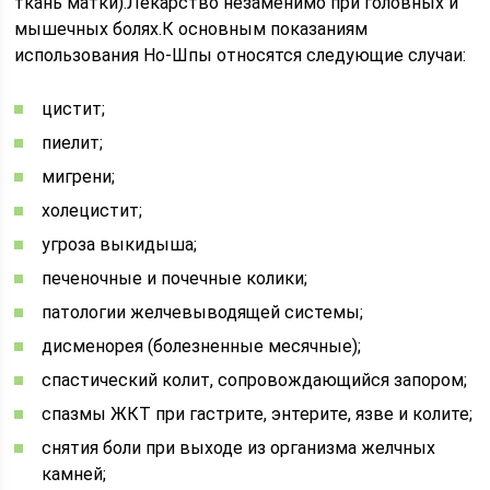
ткань матки).Лекарство незаменимо при головных и
мышечных болях.К основным показаниям
использования Но-Шпы относятся следующие случаи:
цистит;
пиелит;
мигрени;
холецистит;
угроза выкидыша;
печеночные и почечные колики;
патологии желчевыводящей системы;
дисменорея (болезненные месячные);
спастический колит, сопровождающийся запором;
спазмы ЖКТ при гастрите, энтерите, язве и колите;
снятия боли при выходе из организма желчных
камней;