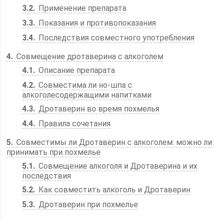
3.2
Применение препарата
3.3
Показания и противопоказания
3.4
Последствия совместного употребления
4
Совмещение дротаверина с алкоголем
4.1
Описание препарата
4.2
Совместима ли но-шпа с
алкоголесодержащими напитками
4.3
Дротаверин во время похмелья
4.4
Правила сочетания
5
Совместимы ли Дротаверин с алкоголем: можно ли
принимать при похмелье
5.1
Совмещение алкоголя и Дротаверина и их
последствия
5.2
Как совместить алкоголь и Дротаверин
5.3
Дротаверин при похмелье