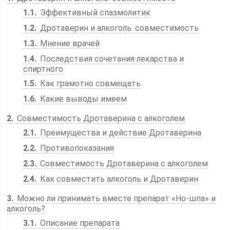
1.1
Эффективный спазмолитик
1.2
Дротаверин и алкоголь: совместимость
1.3
Мнение врачей
1.4
Последствия сочетания лекарства и
спиртного
1.5
Как грамотно совмещать
1.6
Какие выводы имеем
2
Совместимость Дротаверина с алкоголем
2.1
Преимущества и действие Дротаверина
2.2
Противопоказания
2.3
Совместимость Дротаверина с алкоголем
2.4
Как совместить алкоголь и Дротаверин
3
Можно ли принимать вместе препарат «Но-шпа» и
алкоголь?
3.1
Описание препарата