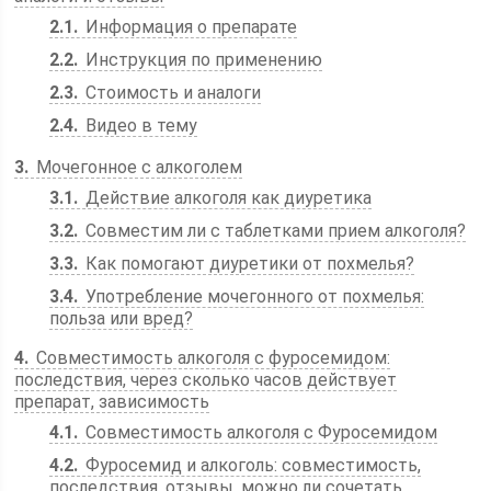
2.1
Информация о препарате
2.2
Инструкция по применению
2.3
Стоимость и аналоги
2.4
Видео в тему
3
Мочегонное с алкоголем
3.1
Действие алкоголя как диуретика
3.2
Совместим ли с таблетками прием алкоголя?
3.3
Как помогают диуретики от похмелья?
3.4
Употребление мочегонного от похмелья:
польза или вред?
4
Совместимость алкоголя с фуросемидом:
последствия, через сколько часов действует
препарат, зависимость
4.1
Совместимость алкоголя с Фуросемидом
4.2
Фуросемид и алкоголь: совместимость,
последствия, отзывы, можно ли сочетать