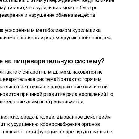
е согласны с этим утверждением, ведь влияние
му таково, что курильщик может быстро
ищеварения и нарушения обмена веществ.
ена ускоренным метаболизмом курильщика,
анизма токсинов и рядом других особенностей
ие на пищеварительную систему?
онтакте с сигаретным дымом, находятся не
ищеварительная система.Контакт с горячим
 вызывает сильное раздражение слизистой
новится причиной развития ряда воспалений.Но
еварение этим не ограничивается.
ния кислорода в крови, вызванное действием
одит к ухудшению кровоснабжения органов
 выполняют свои функции, секретируют меньше