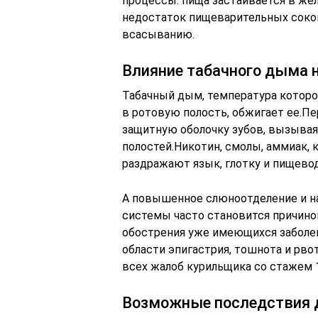
процессы: пища застаивается в жел
недостаток пищеварительных соко
всасыванию.
Влияние табачного дыма 
Табачный дым, температура которог
в ротовую полость, обжигает ее.П
защитную оболочку зубов, вызывая
полостей.Никотин, смолы, аммиак, 
раздражают язык, глотку и пищево
А повышенное слюноотделение и н
системы часто становится причиной
обострения уже имеющихся заболева
области эпигастрия, тошнота и рво
всех жалоб курильщика со стажем 1
Возможные последствия 