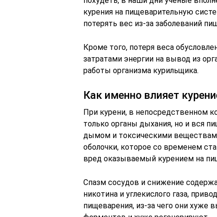
похудеть, в наши дни ученые вполн
курения на пищеварительную систе
потерять вес из-за заболеваний п
Кроме того, потеря веса обусловл
затратами энергии на вывод из орг
работы организма курильщика.
Как именно влияет курен
При курени, в непосредственном к
только органы дыхания, но и вся п
дымом и токсическими веществами
оболочки, которое со временем ста
вред оказываемый курением на пищ
Спазм сосудов и снижение содержа
никотина и углекислого газа, прив
пищеварения, из-за чего они хуже