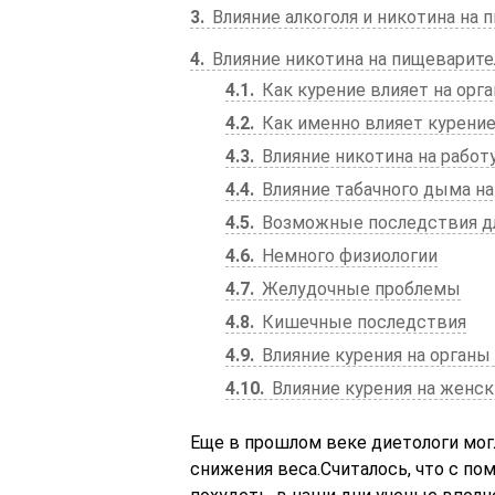
3
Влияние алкоголя и никотина на 
4
Влияние никотина на пищеварит
4.1
Как курение влияет на орг
4.2
Как именно влияет курени
4.3
Влияние никотина на работ
4.4
Влияние табачного дыма н
4.5
Возможные последствия д
4.6
Немного физиологии
4.7
Желудочные проблемы
4.8
Кишечные последствия
4.9
Влияние курения на органы
4.10
Влияние курения на женск
Еще в прошлом веке диетологи мог
снижения веса.Считалось, что с 