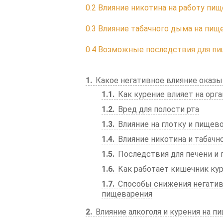
0.2
Влияние никотина на работу пи
0.3
Влияние табачного дыма на пищ
0.4
Возможные последствия для пи
1
Какое негативное влияние оказы
1.1
Как курение влияет на орг
1.2
Вред для полости рта
1.3
Влияние на глотку и пищев
1.4
Влияние никотина и табачн
1.5
Последствия для печени и
1.6
Как работает кишечник ку
1.7
Способы снижения негатив
пищеварения
2
Влияние алкоголя и курения на п