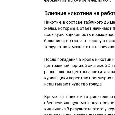
ферментов и хуже регенерируют.
Влияние никотина на рабо
Никотин, в составе табачного дым
желез, которые в ответ начинают 
всех курильщиков есть возможност
большинство глотают слюну с нико
желудка, но и может стать причин
После попадания в кровь никотин 
центральной нервной системой.Он 
расположены центры аппетита и на
курильщики перестают регулярно пи
испытывают чувство голода.
Кроме того, никотин отрицательно 
обеспечивающую моторную, секрет
кишечника.В результате этого у к