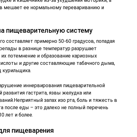
удке и кишечнике из-за ухудшения моторики, а
в мешает ее нормальному перевариванию и
на пищеварительную систему
о составляет примерно 50-60 градусов, попадая
ерепады в разнице температур разрушает
 их потемнение и образование кариозных
кислоты и другие составляющие табачного дыма,
д курильщика.
арушение иннервирования пищеварительной
 развития гастрита, язвы желудка или
ний.Неприятный запах изо рта, боль и тяжесть в
та после еды – это далеко не полный перечень
0 лет и более.
для пищеварения