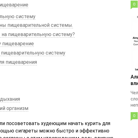
пищеварение
0
ельную систему
аны пищеварительной системы.
е на пищеварительную систему?
у пищеварение
а пищеварительную систему
ля пищеварения
Ал
вл
Чел
 дыхания
сло
неп
ий организм
0
ли посоветовать худеющим начать курить для
помощью сигареты можно быстро и эффективно