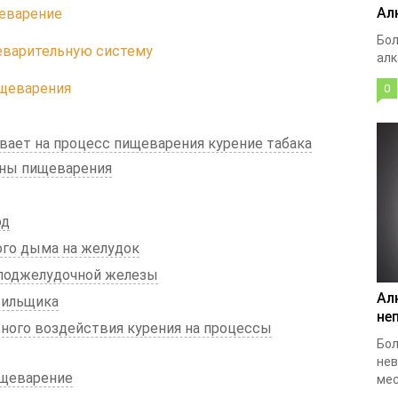
Ал
щеварение
Бол
еварительную систему
алк
щеварения
0
вает на процесс пищеварения курение табака
аны пищеварения
од
ого дыма на желудок
 поджелудочной железы
Ал
рильщика
не
ного воздействия курения на процессы
Бол
нев
ищеварение
мес