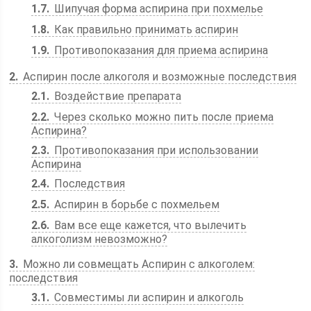
1.7
Шипучая форма аспирина при похмелье
1.8
Как правильно принимать аспирин
1.9
Противопоказания для приема аспирина
2
Аспирин после алкоголя и возможные последствия
2.1
Воздействие препарата
2.2
Через сколько можно пить после приема
Аспирина?
2.3
Противопоказания при использовании
Аспирина
2.4
Последствия
2.5
Аспирин в борьбе с похмельем
2.6
Вам все еще кажется, что вылечить
алкоголизм невозможно?
3
Можно ли совмещать Аспирин с алкоголем:
последствия
3.1
Совместимы ли аспирин и алкоголь