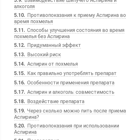
5.9
Взаимодействие шипучего Аспирина и
алкоголя
5.10
Противопоказания к приему Аспирина во
время похмелья
5.11
Способы улучшения состояния во время
похмелья без Аспирина
5.12
Придуманный эффект
5.13
Высокий риск
5.14
Аспирин от похмелья
5.15
Как правильно употреблять препарат
5.16
Особенности применения препарата
5.17
Аспирин и алкоголь: совместимость
5.18
Воздействие препарата
5.19
Через сколько можно пить после приема
Аспирина?
5.20
Противопоказания при использовании
Аспирина