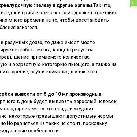
0
поджелудочную железу и другие органы
.Так что,
 вредной привычкой, алкоголик должен отчетливо
чно много времени на то, чтобы восстановить
бления алкоголя.
 в разумных дозах, то даже имеет место
ируется работа мозга, концентрируется
 превышение приемлемого количества
вую и возрастную категорию пьющего, а также на
пить зрение, слух и внимание, появляется
особен вывести от 5 до 10 мг производных
иртного в день будет выпивать взрослый человек,
 со здоровьем, то это вряд ли ухудшит
ечно, некоторые превышают допустимые нормы
но.Но равняться на таких не стоит, поскольку
видуальные особенности.