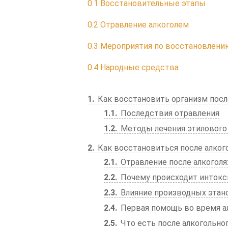
0.1
Восстановительные этапы
0.2
Отравление алкоголем
0.3
Мероприятия по восстановлени
0.4
Народные средства
1
Как восстановить организм посл
1.1
Последствия отравления
1.2
Методы лечения этилового
2
Как восстановиться после алког
2.1
Отравление после алкоголя:
2.2
Почему происходит интокс
2.3
Влияние производных этано
2.4
Первая помощь во время а
2.5
Что есть после алкогольно