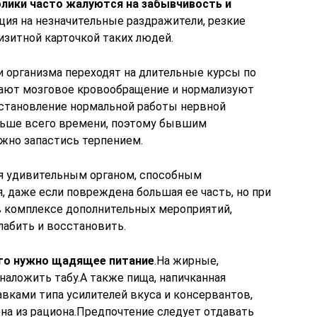
лики часто жалуются на забывчивость и
кция на незначительные раздражители, резкие
изитной карточкой таких людей.
 организма переходят на длительные курсы по
шают мозговое кровообращение и нормализуют
становление нормальной работы нервной
ьше всего времени, поэтому бывшим
ужно запастись терпением.
тся удивительным органом, способным
 даже если повреждена большая ее часть, но при
в комплексе дополнительных мероприятий,
лабить и восстановить.
го нужно щадящее питание
.На жирные,
наложить табу.А также пища, напичканная
ками типа усилителей вкуса и консервантов,
а из рациона.Предпочтение следует отдавать