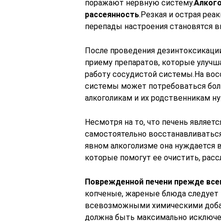
поражают нервную систему.
Алкого
рассеянность
.Резкая и острая реа
перепады настроения становятся в
После проведения дезинтоксикации
приему препаратов, которые улуч
работу сосудистой системы.На вос
системы может потребоваться бол
алкоголикам и их родственникам н
Несмотря на то, что печень являе
самостоятельно восстанавливаться,
явном алкоголизме она нуждается 
которые помогут ее очистить, расс
Поврежденной печени прежде все
копченые, жареные блюда следует 
всевозможными химическими добав
должна быть максимально исключен