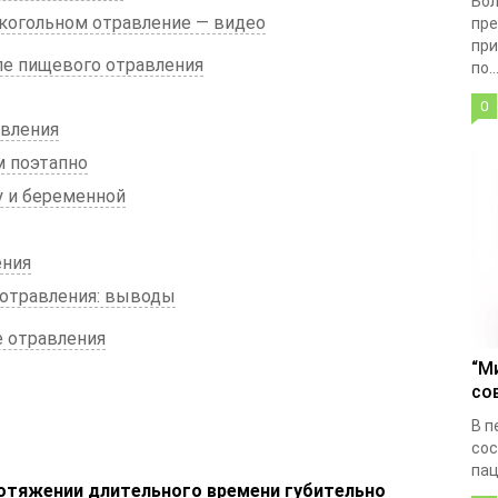
Бол
когольном отравление — видео
пре
при
ле пищевого отравления
по..
0
авления
м поэтапно
у и беременной
ения
 отравления: выводы
 отравления
“М
со
В п
сос
пац
отяжении длительного времени губительно