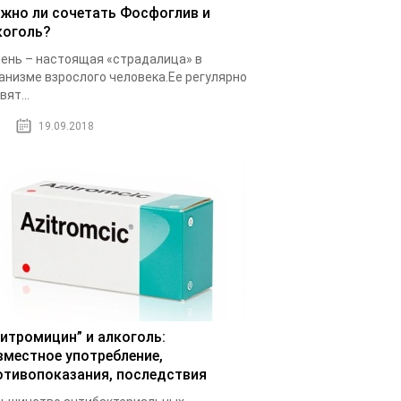
жно ли сочетать Фосфоглив и
коголь?
ень – настоящая «страдалица» в
анизме взрослого человека.Ее регулярно
вят...
19.09.2018
зитромицин” и алкоголь:
вместное употребление,
отивопоказания, последствия