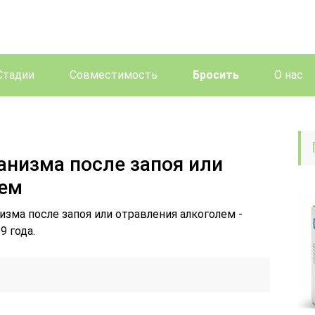
Стадии
Совместимость
Бросить
О нас
анизма после запоя или
лем
изма после запоя или отравления алкоголем -
9 года.