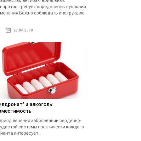
ьшинство антибактериальных
паратов требует определенных условий
менения.Важно соблюдать инструкцию
.
27.04.2018
илдронат” и алкоголь:
вместимость
ериод лечения заболеваний сердечно-
удистой системы практически каждого
иента интересует...