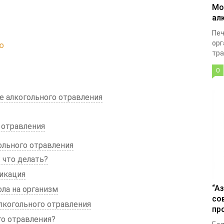
Мо
ал
Печ
орг
ю
тра
0
е алкогольного отравления
 отравления
ольного отравления
 что делать?
икация
“А
ла на организм
со
лкогольного отравления
пр
го отравления?