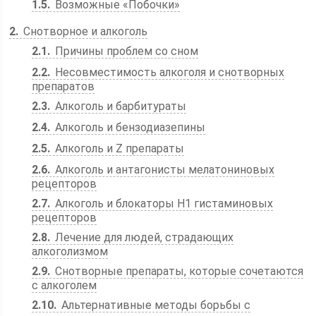
1.5
Возможные «Побочки»
2
Снотворное и алкоголь
2.1
Причины проблем со сном
2.2
Несовместимость алкоголя и снотворных
препаратов
2.3
Алкоголь и барбитураты
2.4
Алкоголь и бензодиазепины
2.5
Алкоголь и Z препараты
2.6
Алкоголь и антагонисты мелатониновых
рецепторов
2.7
Алкоголь и блокаторы H1 гистаминовых
рецепторов
2.8
Лечение для людей, страдающих
алкоголизмом
2.9
Снотворные препараты, которые сочетаются
с алкоголем
2.10
Альтернативные методы борьбы с