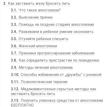
3
Как заставить жену бросить пить
3.1
Что такое алкоголизм?
3.2
Выяснение причин
3.3
Помощь на поздних стадиях алкоголизма
3.4
Развиваем в ребенке умение экономить
3.5
Отучайте ребенка спешить
3.6
Женский алкоголизм
3.7
Признаки прогрессирования заболевания
3.8
Как определить пристрастие по поведению
3.9
Методы лечения алкоголизма
3.10
Способы избавления от „дружбы” с рюмкой
3.11
Психологическая терапия
3.12
Медикаментозные скрытые методы как
заставить бросить пить
3.13
Получить упаковку средства от алкоголизма
БЕСПЛАТНО