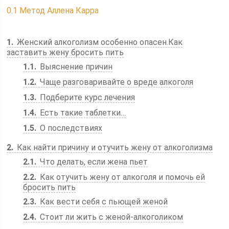
0.1
Метод Аллена Карра
1
Женский алкоголизм особенно опасен.Как
заставить жену бросить пить
1.1
Выяснение причин
1.2
Чаще разговаривайте о вреде алкоголя
1.3
Подберите курс лечения
1.4
Есть такие таблетки…
1.5
О последствиях
2
Как найти причину и отучить жену от алкоголизма
2.1
Что делать, если жена пьет
2.2
Как отучить жену от алкоголя и помочь ей
бросить пить
2.3
Как вести себя с пьющей женой
2.4
Стоит ли жить с женой-алкоголиком