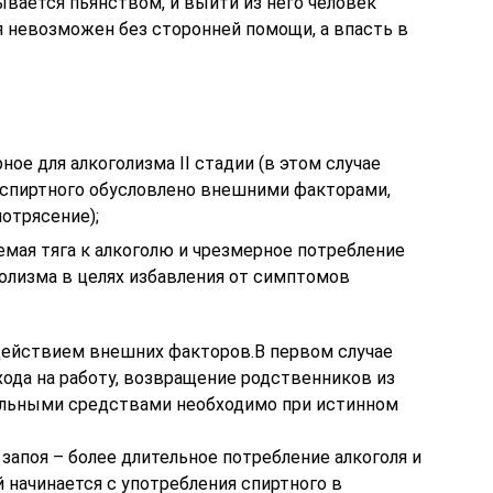
вается пьянством, и выйти из него человек
я невозможен без сторонней помощи, а впасть в
ное для алкоголизма II стадии (в этом случае
 спиртного обусловлено внешними факторами,
потрясение);
мая тяга к алкоголю и чрезмерное потребление
коголизма в целях избавления от симптомов
действием внешних факторов.В первом случае
ода на работу, возвращение родственников из
иальными средствами необходимо при истинном
запоя – более длительное потребление алкоголя и
й начинается с употребления спиртного в