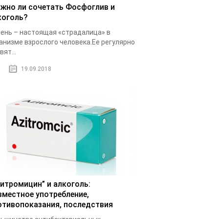
жно ли сочетать Фосфоглив и
коголь?
ень – настоящая «страдалица» в
анизме взрослого человека.Ее регулярно
вят...
19.09.2018
зитромицин” и алкоголь:
вместное употребление,
отивопоказания, последствия