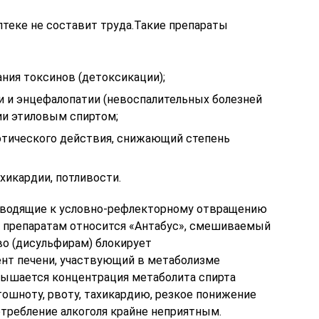
птеке не составит труда.Такие препараты
ния токсинов (детоксикации);
и и энцефалопатии (невоспалительных болезней
ии этиловым спиртом;
отического действия, снижающий степень
хикардии, потливости.
риводящие к условно-рефлекторному отвращению
м препаратам относится «Антабус», смешиваемый
о (дисульфирам) блокирует
нт печени, участвующий в метаболизме
овышается концентрация метаболита спирта
тошноту, рвоту, тахикардию, резкое понижение
отребление алкоголя крайне неприятным.