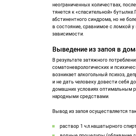
неограниченных количествах, после
тянется к «спасительной» бутылке
абстинентного синдрома, но не боле
в состояние, сравнимое с ломкой у
зависимости.
Выведение из запоя в до
В результате затяжного потреблени
соматоневрологических и психическ
возникает алкогольный психоз, деп
и не дать человеку довести себя д
домашних условиях оптимальным р
народными средствами.
Вывод из запоя осуществляется та
раствор 1 ч.л.нашатырного спирт
водные процедуры (обливание г