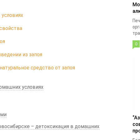
Мо
ал
 условиях
Печ
орг
 свойства
тра
оя
0
ведении из запоя
натуральное средство от запоя
домашних условиях
ами
“А
со
Новосибирске – детоксикация в домашних
пр