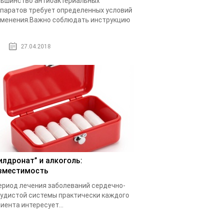
ьшинство антибактериальных
паратов требует определенных условий
менения.Важно соблюдать инструкцию
.
27.04.2018
илдронат” и алкоголь:
вместимость
ериод лечения заболеваний сердечно-
удистой системы практически каждого
иента интересует...