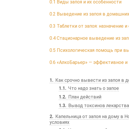
0.1
Виды запоя и их особенности
0.2
Выведение из запоя в домашних
0.3
Таблетки от запоя: назначение и
0.4
Стационарное выведение из зап
0.5
Психологическая помощь при вы
0.6
«АлкоБарьер» — эффективное и 
1
Как срочно вывести из запоя в 
1.1
Что надо знать о запое
1.2
План действий
1.3
Вывод токсинов лекарств
2
Капельница от запоя на дому в 
условиях