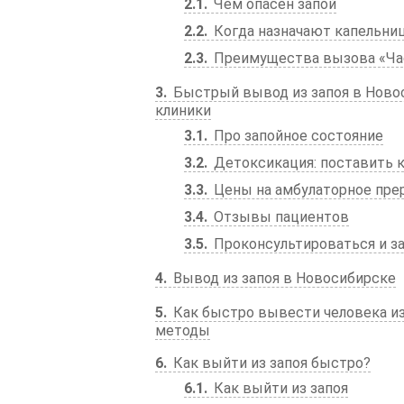
2.1
Чем опасен запой
2.2
Когда назначают капельни
2.3
Преимущества вызова «Ча
3
Быстрый вывод из запоя в Новос
клиники
3.1
Про запойное состояние
3.2
Детоксикация: поставить к
3.3
Цены на амбулаторное пре
3.4
Отзывы пациентов
3.5
Проконсультироваться и за
4
Вывод из запоя в Новосибирске
5
Как быстро вывести человека из
методы
6
Как выйти из запоя быстро?
6.1
Как выйти из запоя