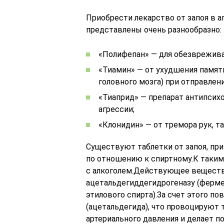
Приобрести лекарство от запоя в а
представлены очень разнообразно:
«Полифепан» — для обезврежива
«Тиамин» — от ухудшения памят
головного мозга) при отправлен
«Тиаприд» — препарат антипсих
агрессии;
«Клонидин» — от тремора рук, та
Существуют таблетки от запоя, п
по отношению к спиртному.К таки
с алкоголем.Действующее веществ
ацетальдегиддегидрогеназу (ферме
этилового спирта).За счет этого п
(ацетальдегида), что провоцируют 
артериального давления и делает п