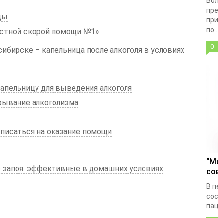
Бол
пре
цы
при
по..
стной скорой помощи №1»
0
ибирске – капельница после алкоголя в условиях
апельницу для выведения алкоголя
рывание алкоголизма
писаться на оказание помощи
“М
 запоя: эффективные в домашних условиях
со
В п
сос
пац