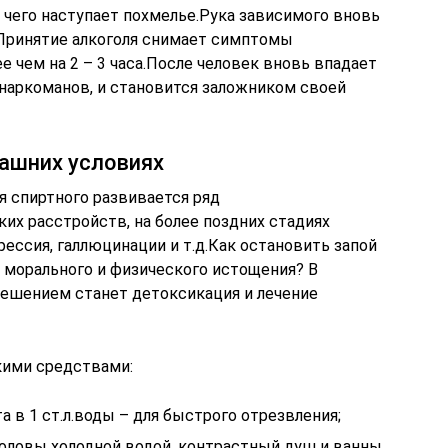
 чего наступает похмелье.Рука зависимого вновь
.Принятие алкоголя снимает симптомы
е чем на 2 – 3 часа.После человек вновь впадает
 наркоманов, и становится заложником своей
машних условиях
я спиртного развивается ряд
их расстройств, на более поздних стадиях
рессия, галлюцинации и т.д.Как остановить запой
о морального и физического истощения? В
ешением станет детоксикация и лечение
кими средствами:
а в 1 ст.л.воды – для быстрого отрезвления;
оловы холодной водой, контрастный душ и ванны