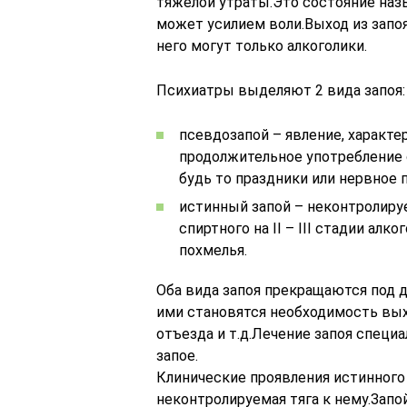
тяжелой утраты.Это состояние назы
может усилием воли.Выход из запо
него могут только алкоголики.
Психиатры выделяют 2 вида запоя:
псевдозапой – явление, характер
продолжительное употребление
будь то праздники или нервное 
истинный запой – неконтролируе
спиртного на II – III стадии ал
похмелья.
Оба вида запоя прекращаются под 
ими становятся необходимость вых
отъезда и т.д.Лечение запоя спец
запое.
Клинические проявления истинного 
неконтролируемая тяга к нему.Запо