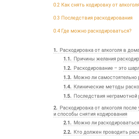
0.2
Как снять кодировку от алкогол
0.3
Последствия раскодирования
0.4
Где можно раскодироваться?
1
Раскодировка от алкоголя в дом
1.1
Причины желания раскоди
1.2
Раскодирование – это шарл
1.3
Можно ли самостоятельно 
1.4
Клинические методы раск
1.5
Последствия неграмотной 
2
Раскодировка от алкоголя после 
и способы снятия кодирования
2.1
Можно ли раскодироваться 
2.2
Кто должен проводить рас