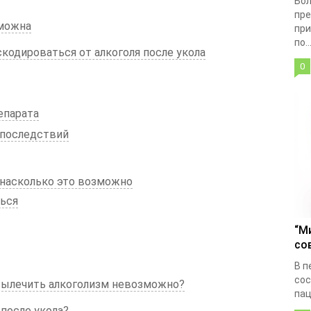
Бол
пре
зможна
при
по..
скодироваться от алкоголя после укола
0
епарата
 последствий
 насколько это возможно
ься
“М
со
В п
сос
вылечить алкоголизм невозможно?
пац
 после укола?