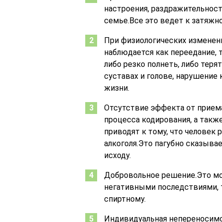
настроения, раздражительност
семье.Все это ведет к затяжн
При физиологических изменени
наблюдается как переедание, 
либо резко полнеть, либо теря
суставах и голове, нарушение
жизни.
Отсутствие эффекта от прием
процесса кодирования, а такж
приводят к тому, что человек
алкоголя.Это пагубно сказыва
исходу.
Добровольное решение.Это мо
негативными последствиями, т
спиртному.
Индивидуальная непереносимо