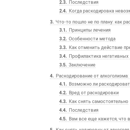
2.3
Последствия
2.4
Когда раскодировка нево
3
Что-то пошло не по плану: как ра
3.1
Принципы лечения
3.2
Особенности метода
3.3
Как отменить действие пр
3.4
Профилактика негативных
3.5
Заключение
4
Раскодирование от алкоголизма:
4.1
Возможно ли раскодироват
4.2
Вред от раскодировки
4.3
Как снять самостоятельно
4.4
Последствия
4.5
Вам все еще кажется, что 
5
Как снять кодировку от алкоголя