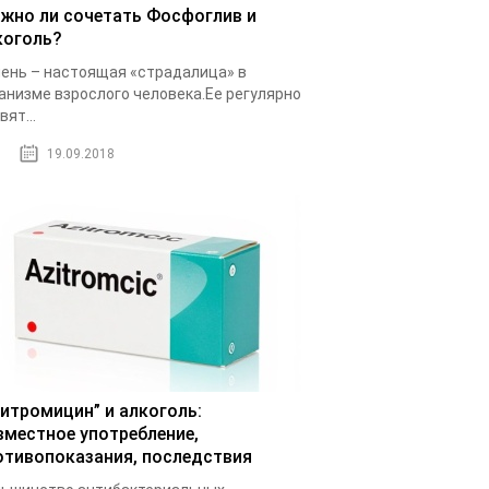
жно ли сочетать Фосфоглив и
коголь?
ень – настоящая «страдалица» в
анизме взрослого человека.Ее регулярно
вят...
19.09.2018
зитромицин” и алкоголь:
вместное употребление,
отивопоказания, последствия