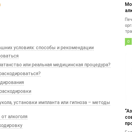
Мо
я
ал
Печ
орг
тра
0
ашних условиях: способы и рекомендации
роваться
атанство или реальная медицинская процедура?
раскодироваться?
одирования
раскодировки
укола, установки импланта или гипноза – методы
“А
от алкоголя
со
пр
кодировку