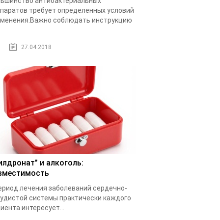
ьшинство антибактериальных
паратов требует определенных условий
менения.Важно соблюдать инструкцию
.
27.04.2018
илдронат” и алкоголь:
вместимость
ериод лечения заболеваний сердечно-
удистой системы практически каждого
иента интересует...