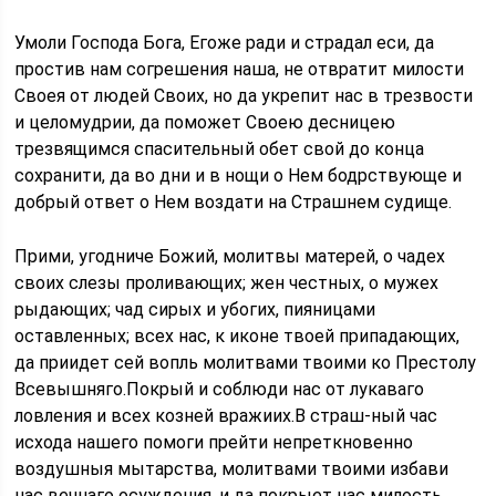
Умоли Господа Бога, Егоже ради и страдал еси, да
простив нам согрешения наша, не отвратит милости
Своея от людей Своих, но да укрепит нас в трезвости
и целомудрии, да поможет Своею десницею
трезвящимся спасительный обет свой до конца
сохранити, да во дни и в нощи о Нем бодрствующе и
добрый ответ о Нем воздати на Страшнем судище.
Прими, угодниче Божий, молитвы матерей, о чадех
своих слезы проливающих; жен честных, о мужех
рыдающих; чад сирых и убогих, пияницами
оставленных; всех нас, к иконе твоей припадающих,
да приидет сей вопль молитвами твоими ко Престолу
Всевышняго.Покрый и соблюди нас от лукаваго
ловления и всех козней вражиих.В страш-ный час
исхода нашего помоги прейти непреткновенно
воздушныя мытарства, молитвами твоими избави
нас вечнаго осуждения, и да покрыет нас милость