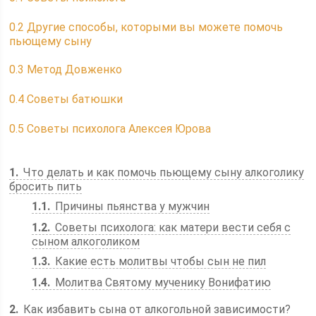
0.2
Другие способы, которыми вы можете помочь
пьющему сыну
0.3
Метод Довженко
0.4
Советы батюшки
0.5
Советы психолога Алексея Юрова
1
Что делать и как помочь пьющему сыну алкоголику
бросить пить
1.1
Причины пьянства у мужчин
1.2
Советы психолога: как матери вести себя с
сыном алкоголиком
1.3
Какие есть молитвы чтобы сын не пил
1.4
Молитва Святому мученику Вонифатию
2
Как избавить сына от алкогольной зависимости?