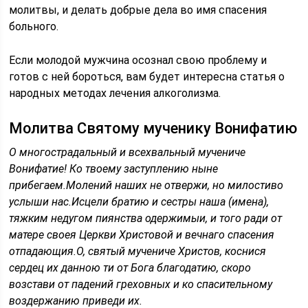
молитвы, и делать добрые дела во имя спасения
больного.
Если молодой мужчина осознал свою проблему и
готов с ней бороться, вам будет интересна статья о
народных методах лечения алкоголизма.
Молитва Святому мученику Вонифатию
О многострадальный и всехвальный мучениче
Вонифатие! Ко твоему заступлению ныне
прибегаем.Молений наших не отвержи, но милостиво
услыши нас.Исцели братию и сестры наша (имена),
тяжким недугом пиянства одержимыи, и того ради от
матере своея Церкви Христовой и вечнаго спасения
отпадающия.О, святый мучениче Христов, коснися
сердец их данною ти от Бога благодатию, скоро
возстави от падений греховных и ко спасительному
воздержанию приведи их.