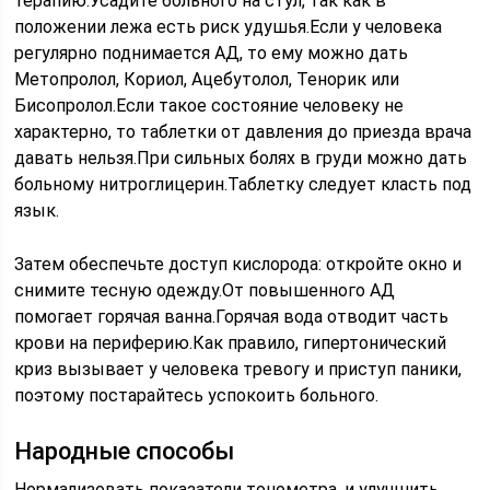
терапию.Усадите больного на стул, так как в
положении лежа есть риск удушья.Если у человека
регулярно поднимается АД, то ему можно дать
Метопролол, Кориол, Ацебутолол, Тенорик или
Бисопролол.Если такое состояние человеку не
характерно, то таблетки от давления до приезда врача
давать нельзя.При сильных болях в груди можно дать
больному нитроглицерин.Таблетку следует класть под
язык.
Затем обеспечьте доступ кислорода: откройте окно и
снимите тесную одежду.От повышенного АД
помогает горячая ванна.Горячая вода отводит часть
крови на периферию.Как правило, гипертонический
криз вызывает у человека тревогу и приступ паники,
поэтому постарайтесь успокоить больного.
Народные способы
Нормализовать показатели тонометра, и улучшить