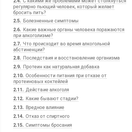
2.4
С какими же проблемами может столкнуться
регулярно пьющий человек, который желает
бросить пить?
2.5
Болезненные симптомы
2.6
Какие важные органы человека поражаются
при алкоголизме?
2.7
Что происходит во время алкогольной
абстиненции?
2.8
Последствия и восстановление организма
2.9
Протеин как натуральная добавка
2.10
Особенности питания при отказе от
протеиновых коктейлей
2.11
Действие алкоголя
2.12
Какие бывают стадии?
2.13
Вредное влияние
2.14
Отказ от спиртного
2.15
Симптомы бросания