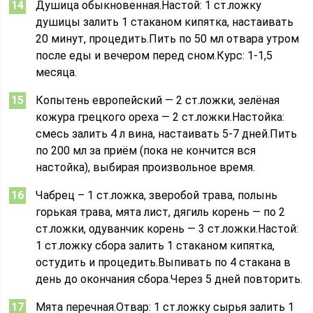
Душица обыкновенная.Настой: 1 ст.ложку
душицы залить 1 стаканом кипятка, настаивать
20 минут, процедить.Пить по 50 мл отвара утром
после еды и вечером перед сном.Курс: 1-1,5
месяца.
Копытень европейский — 2 ст.ложки, зелёная
кожура грецкого ореха — 2 ст.ложки.Настойка:
смесь залить 4 л вина, настаивать 5-7 дней.Пить
по 200 мл за приём (пока не кончится вся
настойка), выбирая произвольное время.
Чабрец – 1 ст.ложка, зверобой трава, полынь
горькая трава, мята лист, дягиль корень — по 2
ст.ложки, одуванчик корень — 3 ст.ложки.Настой:
1 ст.ложку сбора залить 1 стаканом кипятка,
остудить и процедить.Выпивать по 4 стакана в
день до окончания сбора.Через 5 дней повторить.
Мята перечная.Отвар: 1 ст.ложку сырья залить 1