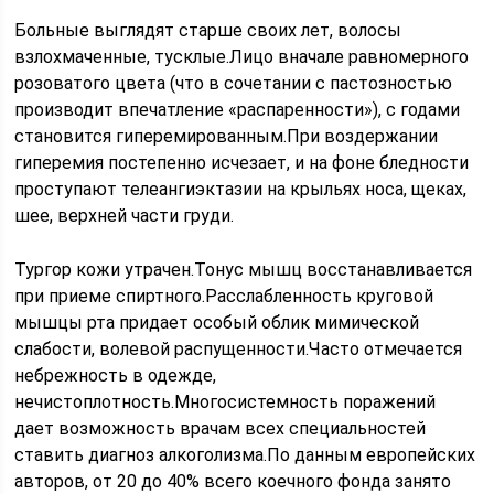
Больные выглядят старше своих лет, волосы
взлохмаченные, тусклые.Лицо вначале равномерного
розоватого цвета (что в сочетании с пастозностью
производит впечатление «распаренности»), с годами
становится гиперемированным.При воздержании
гиперемия постепенно исчезает, и на фоне бледности
проступают телеангиэктазии на крыльях носа, щеках,
шее, верхней части груди.
Тургор кожи утрачен.Тонус мышц восстанавливается
при приеме спиртного.Расслабленность круговой
мышцы рта придает особый облик мимической
слабости, волевой распущенности.Часто отмечается
небрежность в одежде,
нечистоплотность.Многосистемность поражений
дает возможность врачам всех специальностей
ставить диагноз алкоголизма.По данным европейских
авторов, от 20 до 40% всего коечного фонда занято