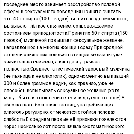
последнее место занимает расстройство половой
сферы и сексуального поведения.Принято считать,
что 40 г спирта (100 г водки), выпитых одномоментно,
вызывают лёгкое опьянение, сопровождаемое
состоянием приподнятости.Принятие 60 г спирта (150
г водки) мужчиной повышает сексуальное желание,
направленное на многих женщин сразу.При средней
степени опьянения половая потенция мужчины уже
значительно снижена, а иногда и утрачена
полностью.Среднестатистический здоровый мужчина
(не пьяница и не алкоголик), одномоментно выпивший
300 и более граммов водки, как правило, уже не
способен испытывать сексуальное желание (хотя
могут быть и отклонения в ту или другую сторону).У
абсолютного большинства лиц, употребляющих
алкоголь регулярно, отмечается стойкая половая
слабость.В среднем первые её признаки появляются
через несколько лет после начала систематического
приёма алкоголя, хотя у некоторых – уже на втором