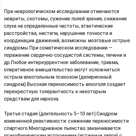
При неврологическом исследовании отмечаются
невриты, скотомы, сужение полей зрения, снижение
слуха на определенные частоты, атактические
расстройства, нистагм, нарушение точности и
координации движений, возможны мозговые острые
синдромы.При соматическом исследовании —
поражение сердечно-сосудистой системы, печени и
др.Любое интеркуррентное заболевание, травма,
оперативное вмешательство могут осложниться
острым алкогольным психозом (делириозный
синдром).Высокая переносимость алкоголя создает
перекрестную толерантность к некоторым
средствам для наркоза.
Третья стадия (длительность 5–10 лет).Синдром
измененной реактивности: снижение переносимости
спиртного.Многодневное пьянство заканчивается
психофизическим истощением (истинные запои) с