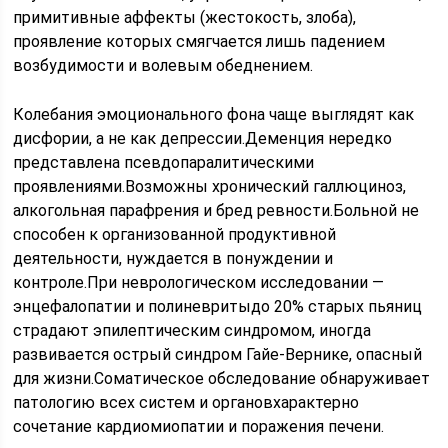
примитивные аффекты (жестокость, злоба),
проявление которых смягчается лишь падением
возбудимости и волевым обеднением.
Колебания эмоционального фона чаще выглядят как
дисфории, а не как депрессии.Деменция нередко
представлена псевдопаралитическими
проявлениями.Возможны хронический галлюциноз,
алкогольная парафрения и бред ревности.Больной не
способен к организованной продуктивной
деятельности, нуждается в понуждении и
контроле.При неврологическом исследовании —
энцефалопатии и полиневритыдо 20% старых пьяниц
страдают эпилептическим синдромом, иногда
развивается острый синдром Гайе-Вернике, опасный
для жизни.Соматическое обследование обнаруживает
патологию всех систем и органовхарактерно
сочетание кардиомиопатии и поражения печени.