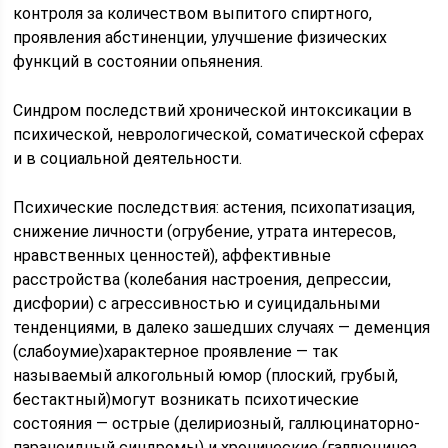
контроля за количеством выпитого спиртного,
проявления абстиненции, улучшение физических
функций в состоянии опьянения.
Синдром последствий хронической интоксикации в
психической, неврологической, соматической сферах
и в социальной деятельности.
Психические последствия: астения, психопатизация,
снижение личности (огрубение, утрата интересов,
нравственных ценностей), аффективные
расстройства (колебания настроения, депрессии,
дисфории) с агрессивностью и суицидальными
тенденциями, в далеко зашедших случаях — деменция
(слабоумие)характерное проявление — так
называемый алкогольный юмор (плоский, грубый,
бестактный)могут возникать психотические
состояния — острые (делириозный, галлюцинаторно-
параноидный синдромы) и хронические (галлюциноз,