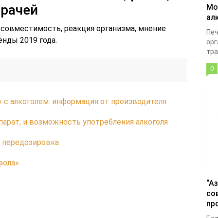
врачей
Мо
ал
ь: совместимость, реакция организма, мнение
Печ
енды 2019 года.
орг
тра
0
 с алкоголем: информация от производителя
парат, и возможность употребления алкоголя
и передозировка
зола»
“А
со
пр