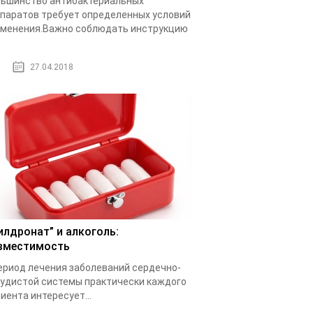
ьшинство антибактериальных
паратов требует определенных условий
менения.Важно соблюдать инструкцию
.
27.04.2018
илдронат” и алкоголь:
вместимость
ериод лечения заболеваний сердечно-
удистой системы практически каждого
иента интересует...