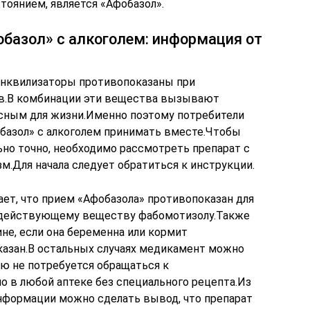
тоянием, является «Афобазол».
базол» с алкоголем: информация от
анквилизаторы противопоказаны при
ов.В комбинации эти вещества вызывают
асным для жизни.Именно поэтому потребители
базол» с алкоголем принимать вместе.Чтобы
ьно точно, необходимо рассмотреть препарат с
зм.Для начала следует обратиться к инструкции.
ет, что прием «Афобазола» противопоказан для
 действующему веществу фабомотизолу.Также
не, если она беременна или кормит
азан.В остальных случаях медикамент можно
лю не потребуется обращаться к
о в любой аптеке без специального рецепта.Из
нформации можно сделать вывод, что препарат