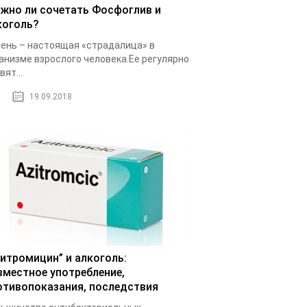
жно ли сочетать Фосфоглив и
коголь?
ень – настоящая «страдалица» в
анизме взрослого человека.Ее регулярно
вят...
19.09.2018
зитромицин” и алкоголь:
вместное употребление,
отивопоказания, последствия