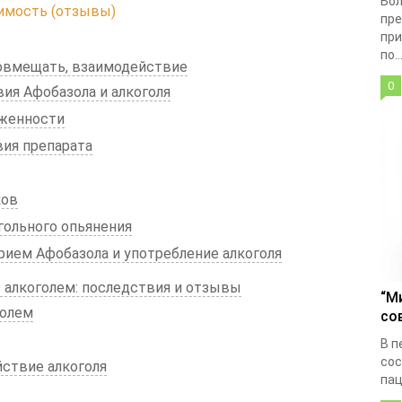
Бол
тимость (отзывы)
пре
при
по..
совмещать, взаимодействие
0
ия Афобазола и алкоголя
яженности
ия препарата
ков
гольного опьянения
рием Афобазола и употребление алкоголя
 алкоголем: последствия и отзывы
“М
голем
со
В п
сос
ствие алкоголя
пац