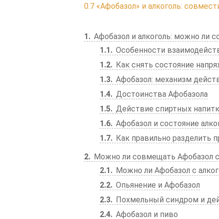
0.7
«Афобазол» и алкоголь: совмес
1
Афобазол и алкоголь: можно ли 
1.1
Особенности взаимодейств
1.2
Как снять состояние напр
1.3
Афобазол: механизм действ
1.4
Достоинства Афобазола
1.5
Действие спиртных напит
1.6
Афобазол и состояние алко
1.7
Как правильно разделить п
2
Можно ли совмещать Афобазол с
2.1
Можно ли Афобазол с алко
2.2
Опьянение и Афобазол
2.3
Похмельный синдром и дей
2.4
Афобазол и пиво