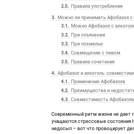
2.5
Правила употребления
3
Можно ли принимать Афобазол с 
3.1
Можно Афобазол с алкоголе
3.2
При опьянении
3.3
При похмелье
3.4
Совмещение с пивом
3.5
Правила сочетания
4
Афобазол и алкоголь: совместимо
4.1
Применение Афобазола
4.2
Преимущества и недостатк
4.3
Совместимость Афобазола 
Современный ритм жизни не дает п
учащаются стрессовые состояния.Н
недосып – вот что провоцирует де