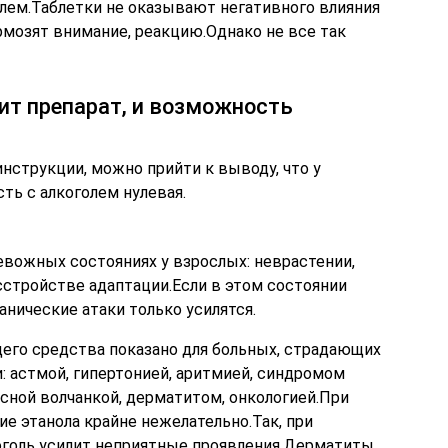
лем.Таблетки не оказывают негативного влияния
ормозят внимание, реакцию.Однако не все так
ит препарат, и возможность
нструкции, можно прийти к выводу, что у
ть с алкоголем нулевая.
евожных состояниях у взрослых: неврастении,
стройстве адаптации.Если в этом состоянии
анические атаки только усилятся.
го средства показано для больных, страдающих
 астмой, гипертонией, аритмией, синдромом
сной волчанкой, дерматитом, онкологией.При
ие этанола крайне нежелательно.Так, при
голь усилит неприятные проявления.Дерматиты