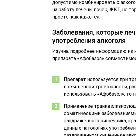
допустимо комбинировать с алкого
на работу печени, почек, ЖКТ, не т
просто, как кажется.
Заболевания, которые леч
употребления алкоголя
Изучив подробнее информацию из и
препарата «Афобазол» совместимос
Препарат используется при тр
повышенной тревожности, рас
использовать «Афобазол», то п
Применение транквилизирующе
соматическими заболеваниями:
раздраженного кишечника, кра
данных патологиях употреблен
раздраженном кишечнике алко